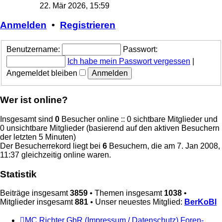
Beitrag
22. Mär 2026, 15:59
Anmelden
•
Registrieren
Benutzername:
Passwort:
Ich habe mein Passwort vergessen
|
Angemeldet bleiben
Wer ist online?
Insgesamt sind
0
Besucher online :: 0 sichtbare Mitglieder und
0 unsichtbare Mitglieder (basierend auf den aktiven Besuchern
der letzten 5 Minuten)
Der Besucherrekord liegt bei
6
Besuchern, die am 7. Jan 2008,
11:37 gleichzeitig online waren.
Statistik
Beiträge insgesamt
3859
• Themen insgesamt
1038
•
Mitglieder insgesamt
881
• Unser neuestes Mitglied:
BerKoBl
MC Richter GbR (Impressum / Datenschutz)
Foren-