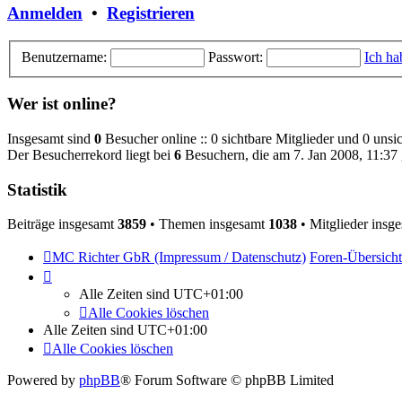
Anmelden
•
Registrieren
Benutzername:
Passwort:
Ich ha
Wer ist online?
Insgesamt sind
0
Besucher online :: 0 sichtbare Mitglieder und 0 unsi
Der Besucherrekord liegt bei
6
Besuchern, die am 7. Jan 2008, 11:37 g
Statistik
Beiträge insgesamt
3859
• Themen insgesamt
1038
• Mitglieder insg
MC Richter GbR (Impressum / Datenschutz)
Foren-Übersicht
Alle Zeiten sind
UTC+01:00
Alle Cookies löschen
Alle Zeiten sind
UTC+01:00
Alle Cookies löschen
Powered by
phpBB
® Forum Software © phpBB Limited