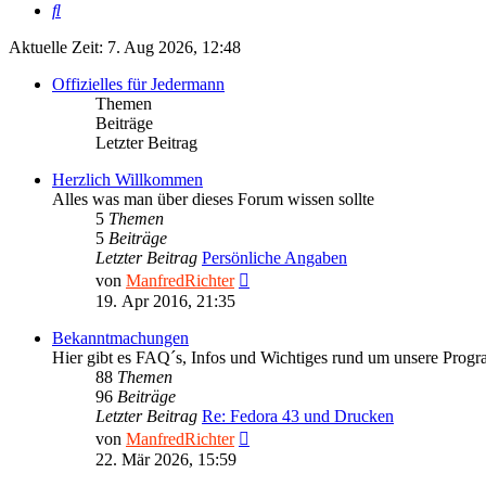
Suche
Aktuelle Zeit: 7. Aug 2026, 12:48
Offizielles für Jedermann
Themen
Beiträge
Letzter Beitrag
Herzlich Willkommen
Alles was man über dieses Forum wissen sollte
5
Themen
5
Beiträge
Letzter Beitrag
Persönliche Angaben
Neuester
von
ManfredRichter
Beitrag
19. Apr 2016, 21:35
Bekanntmachungen
Hier gibt es FAQ´s, Infos und Wichtiges rund um unsere Prog
88
Themen
96
Beiträge
Letzter Beitrag
Re: Fedora 43 und Drucken
Neuester
von
ManfredRichter
Beitrag
22. Mär 2026, 15:59