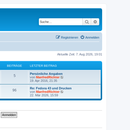
Suche
Erweiterte Suche
Registrieren
Anmelden
Aktuelle Zeit: 7. Aug 2026, 19:01
BEITRÄGE
LETZTER BEITRAG
Persönliche Angaben
5
N
von
ManfredRichter
e
19. Apr 2016, 21:35
u
e
Re: Fedora 43 und Drucken
96
s
N
von
ManfredRichter
t
e
22. Mär 2026, 15:59
e
u
r
e
B
s
e
t
i
e
t
r
r
B
a
e
g
i
t