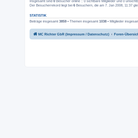
Insgesamt sind
0
Besucher online :: 0 sichtbare Mitglieder und 0 unsicht
Der Besucherrekord liegt bei
6
Besuchern, die am 7. Jan 2008, 11:37 glei
STATISTIK
Beiträge insgesamt
3859
• Themen insgesamt
1038
• Mitglieder insgesa
MC Richter GbR (Impressum / Datenschutz)
Foren-Übersic