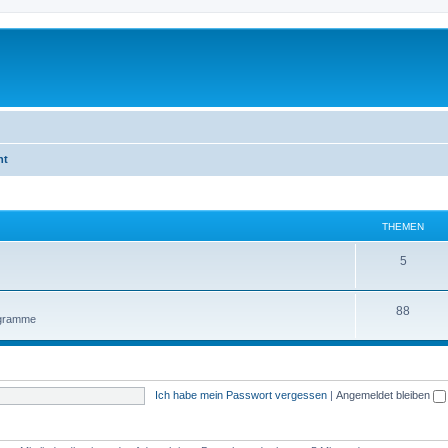
ht
THEMEN
5
88
ogramme
Ich habe mein Passwort vergessen
|
Angemeldet bleiben