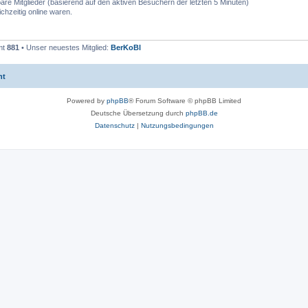
bare Mitglieder (basierend auf den aktiven Besuchern der letzten 5 Minuten)
chzeitig online waren.
mt
881
• Unser neuestes Mitglied:
BerKoBl
ht
Powered by
phpBB
® Forum Software © phpBB Limited
Deutsche Übersetzung durch
phpBB.de
Datenschutz
|
Nutzungsbedingungen