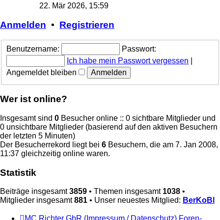
Beitrag
22. Mär 2026, 15:59
Anmelden
•
Registrieren
Benutzername:
Passwort:
Ich habe mein Passwort vergessen
|
Angemeldet bleiben
Wer ist online?
Insgesamt sind
0
Besucher online :: 0 sichtbare Mitglieder und
0 unsichtbare Mitglieder (basierend auf den aktiven Besuchern
der letzten 5 Minuten)
Der Besucherrekord liegt bei
6
Besuchern, die am 7. Jan 2008,
11:37 gleichzeitig online waren.
Statistik
Beiträge insgesamt
3859
• Themen insgesamt
1038
•
Mitglieder insgesamt
881
• Unser neuestes Mitglied:
BerKoBl
MC Richter GbR (Impressum / Datenschutz)
Foren-