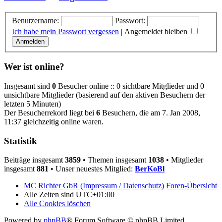
Benutzername:
Passwort:
Ich habe mein Passwort vergessen
|
Angemeldet bleiben
Wer ist online?
Insgesamt sind
0
Besucher online :: 0 sichtbare Mitglieder und 0
unsichtbare Mitglieder (basierend auf den aktiven Besuchern der
letzten 5 Minuten)
Der Besucherrekord liegt bei
6
Besuchern, die am 7. Jan 2008,
11:37 gleichzeitig online waren.
Statistik
Beiträge insgesamt
3859
• Themen insgesamt
1038
• Mitglieder
insgesamt
881
• Unser neuestes Mitglied:
BerKoBl
MC Richter GbR (Impressum / Datenschutz)
Foren-Übersicht
Alle Zeiten sind
UTC+01:00
Alle Cookies löschen
Powered by
phpBB
® Forum Software © phpBB Limited