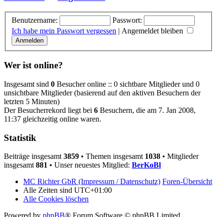
Benutzername:
Passwort:
Ich habe mein Passwort vergessen
|
Angemeldet bleiben
Wer ist online?
Insgesamt sind
0
Besucher online :: 0 sichtbare Mitglieder und 0
unsichtbare Mitglieder (basierend auf den aktiven Besuchern der
letzten 5 Minuten)
Der Besucherrekord liegt bei
6
Besuchern, die am 7. Jan 2008,
11:37 gleichzeitig online waren.
Statistik
Beiträge insgesamt
3859
• Themen insgesamt
1038
• Mitglieder
insgesamt
881
• Unser neuestes Mitglied:
BerKoBl
MC Richter GbR (Impressum / Datenschutz)
Foren-Übersicht
Alle Zeiten sind
UTC+01:00
Alle Cookies löschen
Powered by
phpBB
® Forum Software © phpBB Limited