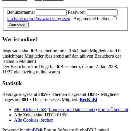
Benutzername:
Passwort:
Ich habe mein Passwort vergessen
|
Angemeldet bleiben
Wer ist online?
Insgesamt sind
0
Besucher online :: 0 sichtbare Mitglieder und 0
unsichtbare Mitglieder (basierend auf den aktiven Besuchern der
letzten 5 Minuten)
Der Besucherrekord liegt bei
6
Besuchern, die am 7. Jan 2008,
11:37 gleichzeitig online waren.
Statistik
Beiträge insgesamt
3859
• Themen insgesamt
1038
• Mitglieder
insgesamt
881
• Unser neuestes Mitglied:
BerKoBl
MC Richter GbR (Impressum / Datenschutz)
Foren-Übersicht
Alle Zeiten sind
UTC+01:00
Alle Cookies löschen
Powered by
phpBB
® Forum Software © phpBB Limited