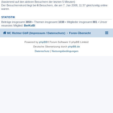
(basierend auf den aktiven Besuchern der letzten 5 Minuten)
Der Besucherrekord liegt bei
6
Besuchern, die am 7. Jan 2008, 11:37 gleichzeitig online
waren.
STATISTIK
Beiträge insgesamt
3859
• Themen insgesamt
1038
• Mitglieder insgesamt
881
• Unser
neuestes Mitglied:
BerKoBl
MC Richter GbR (Impressum / Datenschutz)
Foren-Übersicht
Powered by
phpBB
® Forum Software © phpBB Limited
Deutsche Übersetzung durch
phpBB.de
Datenschutz
|
Nutzungsbedingungen