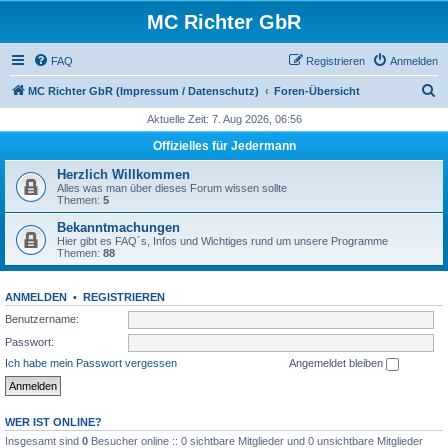
MC Richter GbR
FAQ
Registrieren
Anmelden
S
MC Richter GbR (Impressum / Datenschutz)
Foren-Übersicht
u
Aktuelle Zeit: 7. Aug 2026, 06:56
c
Offizielles für Jedermann
h
Herzlich Willkommen
e
Alles was man über dieses Forum wissen sollte
Themen:
5
Bekanntmachungen
Hier gibt es FAQ´s, Infos und Wichtiges rund um unsere Programme
Themen:
88
ANMELDEN
•
REGISTRIEREN
Benutzername:
Passwort:
Ich habe mein Passwort vergessen
Angemeldet bleiben
WER IST ONLINE?
Insgesamt sind
0
Besucher online :: 0 sichtbare Mitglieder und 0 unsichtbare Mitglieder