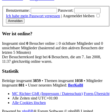
Benutzername:
Passwort:
Ich habe mein Passwort vergessen
|
Angemeldet bleiben
Wer ist online?
Insgesamt sind
0
Besucher online :: 0 sichtbare Mitglieder und 0
unsichtbare Mitglieder (basierend auf den aktiven Besuchern der
letzten 5 Minuten)
Der Besucherrekord liegt bei
6
Besuchern, die am 7. Jan 2008,
11:37 gleichzeitig online waren.
Statistik
Beiträge insgesamt
3859
• Themen insgesamt
1038
• Mitglieder
insgesamt
881
• Unser neuestes Mitglied:
BerKoBl
MC Richter GbR (Impressum / Datenschutz)
Foren-Übersicht
Alle Zeiten sind
UTC+01:00
Alle Cookies löschen
Powered by
phpBB
® Forum Software © phpBB Limited