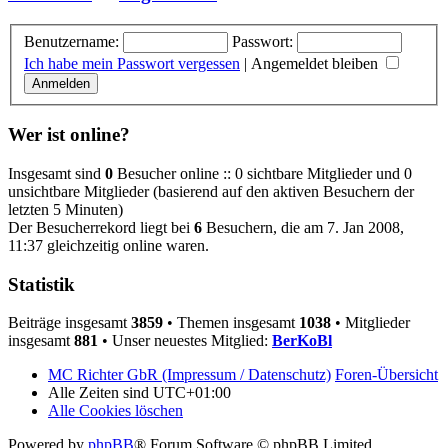
Benutzername:
Passwort:
Ich habe mein Passwort vergessen
|
Angemeldet bleiben
Wer ist online?
Insgesamt sind
0
Besucher online :: 0 sichtbare Mitglieder und 0
unsichtbare Mitglieder (basierend auf den aktiven Besuchern der
letzten 5 Minuten)
Der Besucherrekord liegt bei
6
Besuchern, die am 7. Jan 2008,
11:37 gleichzeitig online waren.
Statistik
Beiträge insgesamt
3859
• Themen insgesamt
1038
• Mitglieder
insgesamt
881
• Unser neuestes Mitglied:
BerKoBl
MC Richter GbR (Impressum / Datenschutz)
Foren-Übersicht
Alle Zeiten sind
UTC+01:00
Alle Cookies löschen
Powered by
phpBB
® Forum Software © phpBB Limited