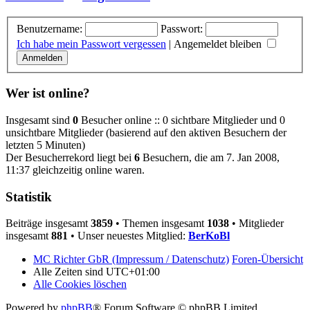
Benutzername:
Passwort:
Ich habe mein Passwort vergessen
|
Angemeldet bleiben
Wer ist online?
Insgesamt sind
0
Besucher online :: 0 sichtbare Mitglieder und 0
unsichtbare Mitglieder (basierend auf den aktiven Besuchern der
letzten 5 Minuten)
Der Besucherrekord liegt bei
6
Besuchern, die am 7. Jan 2008,
11:37 gleichzeitig online waren.
Statistik
Beiträge insgesamt
3859
• Themen insgesamt
1038
• Mitglieder
insgesamt
881
• Unser neuestes Mitglied:
BerKoBl
MC Richter GbR (Impressum / Datenschutz)
Foren-Übersicht
Alle Zeiten sind
UTC+01:00
Alle Cookies löschen
Powered by
phpBB
® Forum Software © phpBB Limited