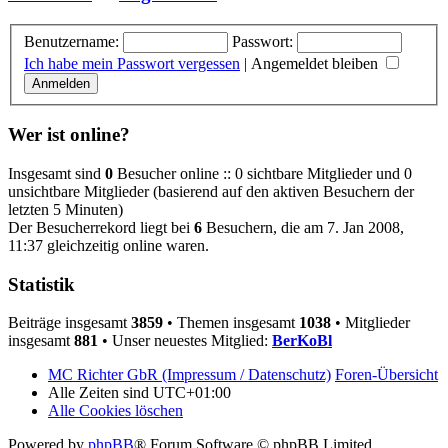
Benutzername:
Passwort:
Ich habe mein Passwort vergessen
|
Angemeldet bleiben
Wer ist online?
Insgesamt sind
0
Besucher online :: 0 sichtbare Mitglieder und 0
unsichtbare Mitglieder (basierend auf den aktiven Besuchern der
letzten 5 Minuten)
Der Besucherrekord liegt bei
6
Besuchern, die am 7. Jan 2008,
11:37 gleichzeitig online waren.
Statistik
Beiträge insgesamt
3859
• Themen insgesamt
1038
• Mitglieder
insgesamt
881
• Unser neuestes Mitglied:
BerKoBl
MC Richter GbR (Impressum / Datenschutz)
Foren-Übersicht
Alle Zeiten sind
UTC+01:00
Alle Cookies löschen
Powered by
phpBB
® Forum Software © phpBB Limited