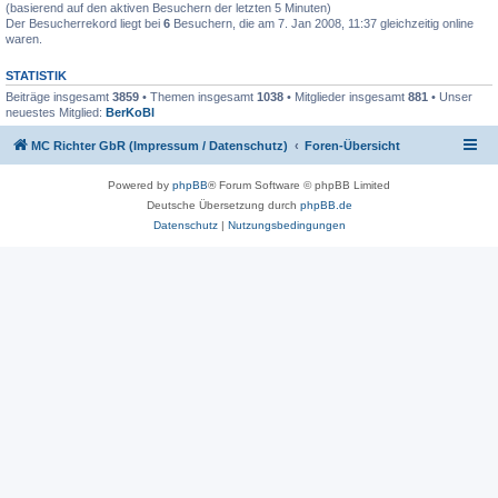
(basierend auf den aktiven Besuchern der letzten 5 Minuten)
Der Besucherrekord liegt bei
6
Besuchern, die am 7. Jan 2008, 11:37 gleichzeitig online
waren.
STATISTIK
Beiträge insgesamt
3859
• Themen insgesamt
1038
• Mitglieder insgesamt
881
• Unser
neuestes Mitglied:
BerKoBl
MC Richter GbR (Impressum / Datenschutz)
Foren-Übersicht
Powered by
phpBB
® Forum Software © phpBB Limited
Deutsche Übersetzung durch
phpBB.de
Datenschutz
|
Nutzungsbedingungen