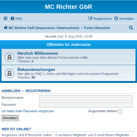
MC Richter GbR
FAQ
Registrieren
Anmelden
S
MC Richter GbR (Impressum / Datenschutz)
Foren-Übersicht
u
Aktuelle Zeit: 9. Aug 2026, 12:58
c
Offizielles für Jedermann
h
Herzlich Willkommen
e
Alles was man über dieses Forum wissen sollte
Themen:
5
Bekanntmachungen
Hier gibt es FAQ´s, Infos und Wichtiges rund um unsere Programme
Themen:
88
ANMELDEN
•
REGISTRIEREN
Benutzername:
Passwort:
Ich habe mein Passwort vergessen
Angemeldet bleiben
WER IST ONLINE?
Insgesamt sind
0
Besucher online :: 0 sichtbare Mitglieder und 0 unsichtbare Mitglieder