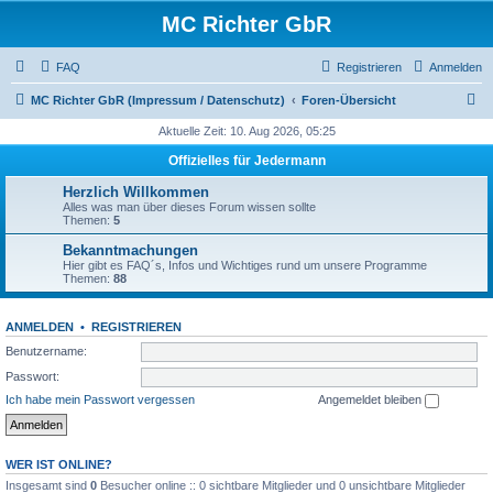
MC Richter GbR
FAQ
Registrieren
Anmelden
S
MC Richter GbR (Impressum / Datenschutz)
Foren-Übersicht
u
Aktuelle Zeit: 10. Aug 2026, 05:25
c
Offizielles für Jedermann
h
Herzlich Willkommen
e
Alles was man über dieses Forum wissen sollte
Themen:
5
Bekanntmachungen
Hier gibt es FAQ´s, Infos und Wichtiges rund um unsere Programme
Themen:
88
ANMELDEN
•
REGISTRIEREN
Benutzername:
Passwort:
Ich habe mein Passwort vergessen
Angemeldet bleiben
WER IST ONLINE?
Insgesamt sind
0
Besucher online :: 0 sichtbare Mitglieder und 0 unsichtbare Mitglieder