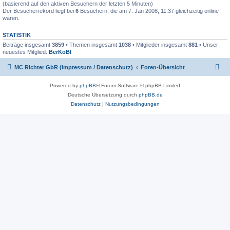
(basierend auf den aktiven Besuchern der letzten 5 Minuten)
Der Besucherrekord liegt bei
6
Besuchern, die am 7. Jan 2008, 11:37 gleichzeitig online
waren.
STATISTIK
Beiträge insgesamt
3859
• Themen insgesamt
1038
• Mitglieder insgesamt
881
• Unser
neuestes Mitglied:
BerKoBl
MC Richter GbR (Impressum / Datenschutz)
Foren-Übersicht
Powered by
phpBB
® Forum Software © phpBB Limited
Deutsche Übersetzung durch
phpBB.de
Datenschutz
|
Nutzungsbedingungen