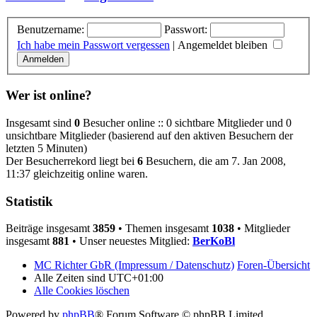
Benutzername:
Passwort:
Ich habe mein Passwort vergessen
|
Angemeldet bleiben
Wer ist online?
Insgesamt sind
0
Besucher online :: 0 sichtbare Mitglieder und 0
unsichtbare Mitglieder (basierend auf den aktiven Besuchern der
letzten 5 Minuten)
Der Besucherrekord liegt bei
6
Besuchern, die am 7. Jan 2008,
11:37 gleichzeitig online waren.
Statistik
Beiträge insgesamt
3859
• Themen insgesamt
1038
• Mitglieder
insgesamt
881
• Unser neuestes Mitglied:
BerKoBl
MC Richter GbR (Impressum / Datenschutz)
Foren-Übersicht
Alle Zeiten sind
UTC+01:00
Alle Cookies löschen
Powered by
phpBB
® Forum Software © phpBB Limited