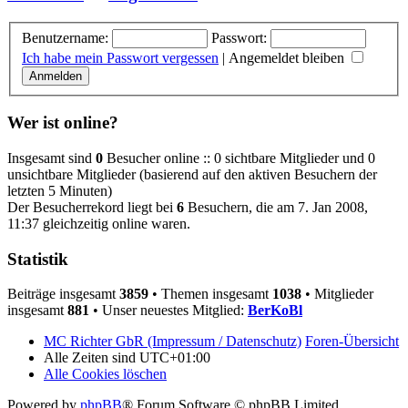
Benutzername:
Passwort:
Ich habe mein Passwort vergessen
|
Angemeldet bleiben
Wer ist online?
Insgesamt sind
0
Besucher online :: 0 sichtbare Mitglieder und 0
unsichtbare Mitglieder (basierend auf den aktiven Besuchern der
letzten 5 Minuten)
Der Besucherrekord liegt bei
6
Besuchern, die am 7. Jan 2008,
11:37 gleichzeitig online waren.
Statistik
Beiträge insgesamt
3859
• Themen insgesamt
1038
• Mitglieder
insgesamt
881
• Unser neuestes Mitglied:
BerKoBl
MC Richter GbR (Impressum / Datenschutz)
Foren-Übersicht
Alle Zeiten sind
UTC+01:00
Alle Cookies löschen
Powered by
phpBB
® Forum Software © phpBB Limited