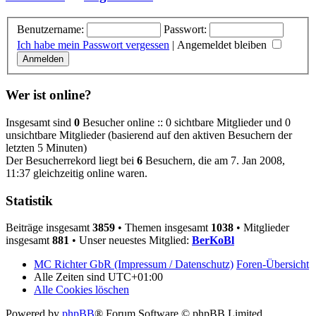
Benutzername:
Passwort:
Ich habe mein Passwort vergessen
|
Angemeldet bleiben
Wer ist online?
Insgesamt sind
0
Besucher online :: 0 sichtbare Mitglieder und 0
unsichtbare Mitglieder (basierend auf den aktiven Besuchern der
letzten 5 Minuten)
Der Besucherrekord liegt bei
6
Besuchern, die am 7. Jan 2008,
11:37 gleichzeitig online waren.
Statistik
Beiträge insgesamt
3859
• Themen insgesamt
1038
• Mitglieder
insgesamt
881
• Unser neuestes Mitglied:
BerKoBl
MC Richter GbR (Impressum / Datenschutz)
Foren-Übersicht
Alle Zeiten sind
UTC+01:00
Alle Cookies löschen
Powered by
phpBB
® Forum Software © phpBB Limited