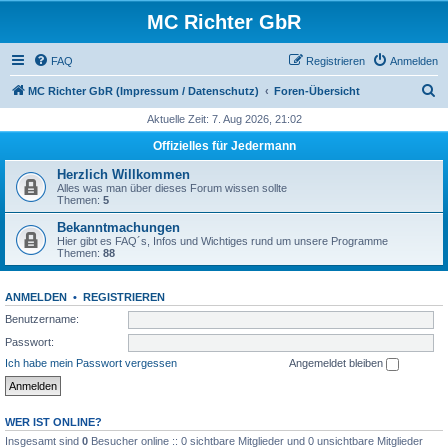
MC Richter GbR
FAQ
Registrieren
Anmelden
S
MC Richter GbR (Impressum / Datenschutz)
Foren-Übersicht
u
Aktuelle Zeit: 7. Aug 2026, 21:02
c
Offizielles für Jedermann
h
Herzlich Willkommen
e
Alles was man über dieses Forum wissen sollte
Themen:
5
Bekanntmachungen
Hier gibt es FAQ´s, Infos und Wichtiges rund um unsere Programme
Themen:
88
ANMELDEN
•
REGISTRIEREN
Benutzername:
Passwort:
Ich habe mein Passwort vergessen
Angemeldet bleiben
WER IST ONLINE?
Insgesamt sind
0
Besucher online :: 0 sichtbare Mitglieder und 0 unsichtbare Mitglieder