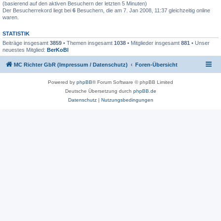
(basierend auf den aktiven Besuchern der letzten 5 Minuten)
Der Besucherrekord liegt bei
6
Besuchern, die am 7. Jan 2008, 11:37 gleichzeitig online
waren.
STATISTIK
Beiträge insgesamt
3859
• Themen insgesamt
1038
• Mitglieder insgesamt
881
• Unser
neuestes Mitglied:
BerKoBl
MC Richter GbR (Impressum / Datenschutz)
Foren-Übersicht
Powered by
phpBB
® Forum Software © phpBB Limited
Deutsche Übersetzung durch
phpBB.de
Datenschutz
|
Nutzungsbedingungen