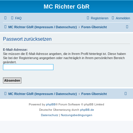
MC Richter GbR
FAQ
Registrieren
Anmelden
S
MC Richter GbR (Impressum / Datenschutz)
Foren-Übersicht
u
Passwort zurücksetzen
c
h
E-Mail-Adresse:
Sie müssen die E-Mail-Adresse angeben, die in Ihrem Profil hinterlegt ist. Diese haben
e
Sie bei der Registrierung angegeben oder nachträglich in Ihrem persönlichen Bereich
geändert.
MC Richter GbR (Impressum / Datenschutz)
Foren-Übersicht
Powered by
phpBB
® Forum Software © phpBB Limited
Deutsche Übersetzung durch
phpBB.de
Datenschutz
|
Nutzungsbedingungen