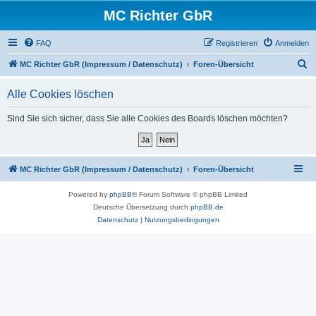
MC Richter GbR
FAQ
Registrieren
Anmelden
S
MC Richter GbR (Impressum / Datenschutz)
Foren-Übersicht
u
Alle Cookies löschen
c
h
Sind Sie sich sicher, dass Sie alle Cookies des Boards löschen möchten?
e
MC Richter GbR (Impressum / Datenschutz)
Foren-Übersicht
Powered by
phpBB
® Forum Software © phpBB Limited
Deutsche Übersetzung durch
phpBB.de
Datenschutz
|
Nutzungsbedingungen