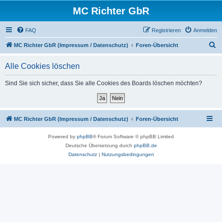
MC Richter GbR
FAQ
Registrieren
Anmelden
S
MC Richter GbR (Impressum / Datenschutz)
Foren-Übersicht
u
Alle Cookies löschen
c
h
Sind Sie sich sicher, dass Sie alle Cookies des Boards löschen möchten?
e
MC Richter GbR (Impressum / Datenschutz)
Foren-Übersicht
Powered by
phpBB
® Forum Software © phpBB Limited
Deutsche Übersetzung durch
phpBB.de
Datenschutz
|
Nutzungsbedingungen