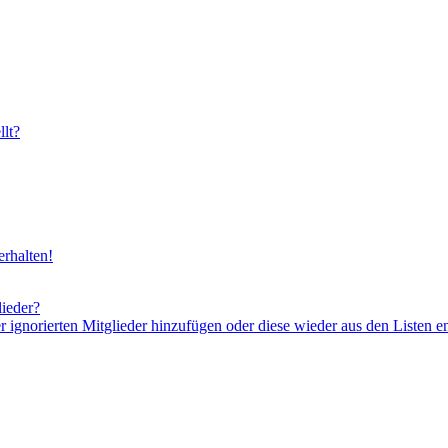
lt?
rhalten!
lieder?
er ignorierten Mitglieder hinzufügen oder diese wieder aus den Listen e