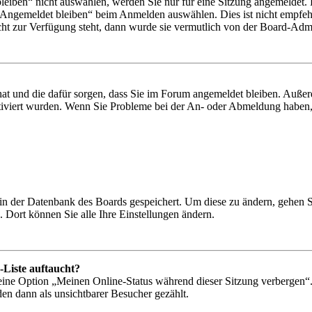
iben“ nicht auswählen, werden Sie nur für eine Sitzung angemeldet. 
„Angemeldet bleiben“ beim Anmelden auswählen. Dies ist nicht empfeh
cht zur Verfügung steht, dann wurde sie vermutlich von der Board-Admin
 hat und die dafür sorgen, dass Sie im Forum angemeldet bleiben. Auß
ktiviert wurden. Wenn Sie Probleme bei der An- oder Abmeldung haben,
n in der Datenbank des Boards gespeichert. Um diese zu ändern, gehen 
 Dort können Sie alle Ihre Einstellungen ändern.
-Liste auftaucht?
 eine Option „Meinen Online-Status während dieser Sitzung verbergen“
den dann als unsichtbarer Besucher gezählt.