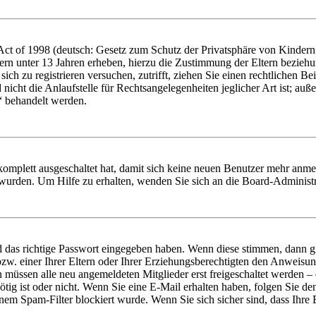
t of 1998 (deutsch: Gesetz zum Schutz der Privatsphäre von Kindern i
ern unter 13 Jahren erheben, hierzu die Zustimmung der Eltern bezieh
e sich zu registrieren versuchen, zutrifft, ziehen Sie einen rechtlichen
icht die Anlaufstelle für Rechtsangelegenheiten jeglicher Art ist; auße
“ behandelt werden.
 komplett ausgeschaltet hat, damit sich keine neuen Benutzer mehr anme
 wurden. Um Hilfe zu erhalten, wenden Sie sich an die Board-Administr
d das richtige Passwort eingegeben haben. Wenn diese stimmen, dann 
zw. einer Ihrer Eltern oder Ihrer Erziehungsberechtigten den Anweisung
n müssen alle neu angemeldeten Mitglieder erst freigeschaltet werden – 
nötig ist oder nicht. Wenn Sie eine E-Mail erhalten haben, folgen Sie d
em Spam-Filter blockiert wurde. Wenn Sie sich sicher sind, dass Ihre