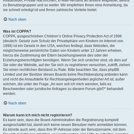
Avatarbilder, Private Nachrichten, E-Mail-Versand an andere Mitglieder, Beitritt
zu Benutzergruppen und so weiter. Wir empfehlen Ihnen eine Anmeldung, da
sie schnell erledigt ist und Ihnen zahlreiche Vorteile bietet.
Nach oben
Was ist COPPA?
COPPA, ausgeschrieben Children’s Online Privacy Protection Act of 1998
(deutsch: Gesetz zum Schutz der Privatsphäre von Kindern im Internet von
1998) ist ein Gesetz in den USA, welches festlegt, dass Websites, die
möglicherweise persönliche Daten von Kindern unter 13 Jahren erheben,
hierzu die Zustimmung der Eltern beziehungsweise des oder der
Erziehungsberechtigten benötigen. Wenn Sie sich unsicher sind, ob dies auf
Sie oder die Website, auf der Sie sich zu registrieren versuchen, zutrifft, ziehen
Sie einen rechtlichen Beistand zu Rate. Bitte beachten Sie, dass phpBB
Limited und der Besitzer dieses Boards keine Rechtsberatung anbieten kann
und nicht die Anlaufstelle für Rechtsangelegenheiten jeglicher Art ist; außer
solchen, die unter der Frage „An wen soll ich mich wenden, falls es
Beschwerden oder juristische Anfragen zu diesem Forum gibt?“ behandelt
werden.
Nach oben
Warum kann ich mich nicht registrieren?
Es kann sein, dass die Board-Administration die Registrierung komplett
ausgeschaltet hat, damit sich keine neuen Benutzer mehr anmelden können.
Es könnte auch sein, dass Ihre IP-Adresse oder der Benutzername, mit dem