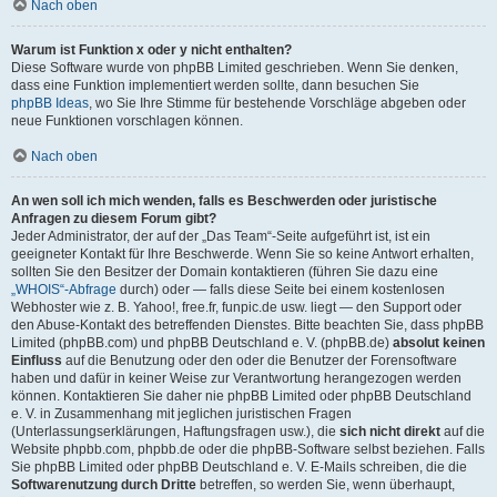
Nach oben
Warum ist Funktion x oder y nicht enthalten?
Diese Software wurde von phpBB Limited geschrieben. Wenn Sie denken,
dass eine Funktion implementiert werden sollte, dann besuchen Sie
phpBB Ideas
, wo Sie Ihre Stimme für bestehende Vorschläge abgeben oder
neue Funktionen vorschlagen können.
Nach oben
An wen soll ich mich wenden, falls es Beschwerden oder juristische
Anfragen zu diesem Forum gibt?
Jeder Administrator, der auf der „Das Team“-Seite aufgeführt ist, ist ein
geeigneter Kontakt für Ihre Beschwerde. Wenn Sie so keine Antwort erhalten,
sollten Sie den Besitzer der Domain kontaktieren (führen Sie dazu eine
„WHOIS“-Abfrage
durch) oder — falls diese Seite bei einem kostenlosen
Webhoster wie z. B. Yahoo!, free.fr, funpic.de usw. liegt — den Support oder
den Abuse-Kontakt des betreffenden Dienstes. Bitte beachten Sie, dass phpBB
Limited (phpBB.com) und phpBB Deutschland e. V. (phpBB.de)
absolut keinen
Einfluss
auf die Benutzung oder den oder die Benutzer der Forensoftware
haben und dafür in keiner Weise zur Verantwortung herangezogen werden
können. Kontaktieren Sie daher nie phpBB Limited oder phpBB Deutschland
e. V. in Zusammenhang mit jeglichen juristischen Fragen
(Unterlassungserklärungen, Haftungsfragen usw.), die
sich nicht direkt
auf die
Website phpbb.com, phpbb.de oder die phpBB-Software selbst beziehen. Falls
Sie phpBB Limited oder phpBB Deutschland e. V. E-Mails schreiben, die die
Softwarenutzung durch Dritte
betreffen, so werden Sie, wenn überhaupt,