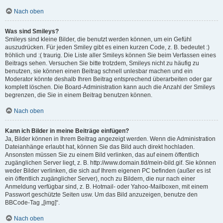
Nach oben
Was sind Smileys?
Smileys sind kleine Bilder, die benutzt werden können, um ein Gefühl
auszudrücken. Für jeden Smiley gibt es einen kurzen Code, z. B. bedeutet :)
fröhlich und :( traurig. Die Liste aller Smileys können Sie beim Verfassen eines
Beitrags sehen. Versuchen Sie bitte trotzdem, Smileys nicht zu häufig zu
benutzen, sie können einen Beitrag schnell unlesbar machen und ein
Moderator könnte deshalb Ihren Beitrag entsprechend überarbeiten oder gar
komplett löschen. Die Board-Administration kann auch die Anzahl der Smileys
begrenzen, die Sie in einem Beitrag benutzen können.
Nach oben
Kann ich Bilder in meine Beiträge einfügen?
Ja, Bilder können in Ihrem Beitrag angezeigt werden. Wenn die Administration
Dateianhänge erlaubt hat, können Sie das Bild auch direkt hochladen.
Ansonsten müssen Sie zu einem Bild verlinken, das auf einem öffentlich
zugänglichen Server liegt, z. B. http://www.domain.tld/mein-bild.gif. Sie können
weder Bilder verlinken, die sich auf Ihrem eigenen PC befinden (außer es ist
ein öffentlich zugänglicher Server), noch zu Bildern, die nur nach einer
Anmeldung verfügbar sind, z. B. Hotmail- oder Yahoo-Mailboxen, mit einem
Passwort geschützte Seiten usw. Um das Bild anzuzeigen, benutze den
BBCode-Tag „[img]“.
Nach oben