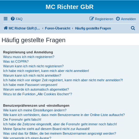
MC Richter GbR
FAQ
Registrieren
Anmelden
S
MC Richter GbR (Impressum / Datenschutz)
Foren-Übersicht
Häufig gestellte Fragen
u
Häufig gestellte Fragen
c
h
Registrierung und Anmeldung
Wozu muss ich mich registrieren?
e
Was ist COPPA?
Warum kann ich mich nicht registrieren?
Ich habe mich registriert, kann mich aber nicht anmelden!
Warum kann ich mich nicht anmelden?
Ich habe mich vor einiger Zeit registriert, kann mich aber nicht mehr anmelden?!
Ich habe mein Passwort vergessen!
Warum werde ich automatisch abgemeldet?
Wozu ist die Funktion „Alle Cookies löschen“?
Benutzerpräferenzen und -einstellungen
Wie kann ich meine Einstellungen ändern?
Wie kann ich verhindern, dass mein Benutzername in der Online-Liste auftaucht?
Die Forenuhr geht falsch!
Ich habe die Zeitzone eingestellt, aber die Forenuhr geht immer noch falsch!
Meine Sprache steht auf diesem Board nicht zur Auswahl!
Was sind das für Bilder, die bei meinem Benutzernamen angezeigt werden?
Wie verwende ich einen Avatar?