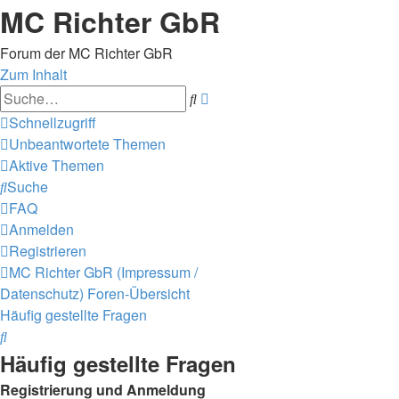
MC Richter GbR
Forum der MC Richter GbR
Zum Inhalt
Erweiterte
Suche
Suche
Schnellzugriff
Unbeantwortete Themen
Aktive Themen
Suche
FAQ
Anmelden
Registrieren
MC Richter GbR (Impressum /
Datenschutz)
Foren-Übersicht
Häufig gestellte Fragen
Suche
Häufig gestellte Fragen
Registrierung und Anmeldung