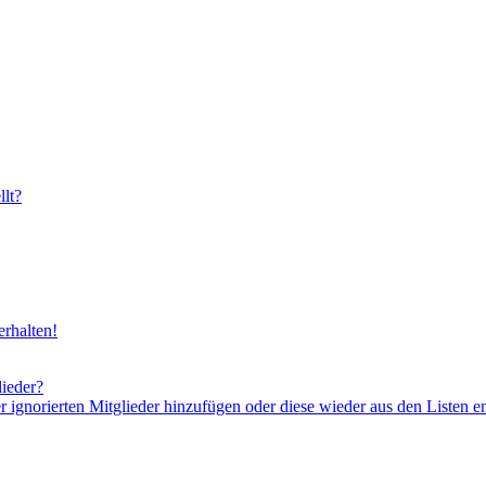
lt?
rhalten!
lieder?
er ignorierten Mitglieder hinzufügen oder diese wieder aus den Listen e