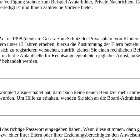
zur Verfügung stehen: zum Beispiel Avatarbilder, Private Nachrichten, 
ledigt ist und Ihnen zahlreiche Vorteile bietet.
t of 1998 (deutsch: Gesetz zum Schutz der Privatsphäre von Kindern i
ern unter 13 Jahren erheben, hierzu die Zustimmung der Eltern bezieh
e sich zu registrieren versuchen, zutrifft, ziehen Sie einen rechtlichen
icht die Anlaufstelle für Rechtsangelegenheiten jeglicher Art ist; auße
“ behandelt werden.
 komplett ausgeschaltet hat, damit sich keine neuen Benutzer mehr anme
 wurden. Um Hilfe zu erhalten, wenden Sie sich an die Board-Administr
d das richtige Passwort eingegeben haben. Wenn diese stimmen, dann 
zw. einer Ihrer Eltern oder Ihrer Erziehungsberechtigten den Anweisung