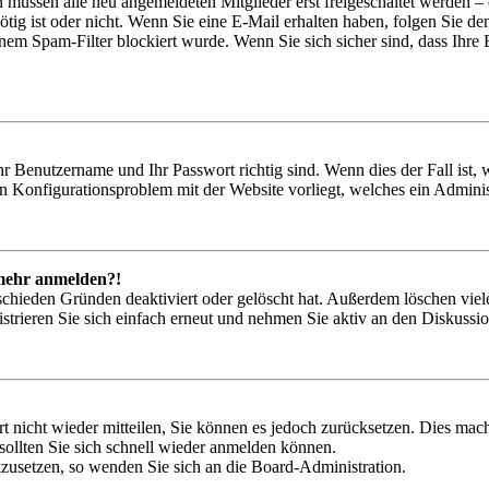
n müssen alle neu angemeldeten Mitglieder erst freigeschaltet werden – 
nötig ist oder nicht. Wenn Sie eine E-Mail erhalten haben, folgen Sie d
em Spam-Filter blockiert wurde. Wenn Sie sich sicher sind, dass Ihre
hr Benutzername und Ihr Passwort richtig sind. Wenn dies der Fall ist
ein Konfigurationsproblem mit der Website vorliegt, welches ein Adminis
t mehr anmelden?!
schieden Gründen deaktiviert oder gelöscht hat. Außerdem löschen viele
trieren Sie sich einfach erneut und nehmen Sie aktiv an den Diskussion
rt nicht wieder mitteilen, Sie können es jedoch zurücksetzen. Dies ma
ollten Sie sich schnell wieder anmelden können.
ckzusetzen, so wenden Sie sich an die Board-Administration.