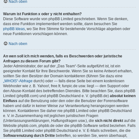
Nach oben
Warum ist Funktion x oder y nicht enthalten?
Diese Software wurde von phpBB Limited geschrieben. Wenn Sie denken,
dass eine Funktion implementiert werden sollte, dann besuchen Sie
phpBB Ideas
, wo Sie Ihre Stimme für bestehende Vorschläge abgeben oder
neue Funktionen vorschlagen können.
Nach oben
An wen soll ich mich wenden, falls es Beschwerden oder juristische
Anfragen zu diesem Forum gibt?
Jeder Administrator, der auf der „Das Team“-Seite aufgeführt ist, ist ein
geeigneter Kontakt für Ihre Beschwerde. Wenn Sie so keine Antwort erhalten,
sollten Sie den Besitzer der Domain kontaktieren (führen Sie dazu eine
„WHOIS“-Abfrage
durch) oder — falls diese Seite bei einem kostenlosen
Webhoster wie z. B. Yahoo!, free.fr, funpic.de usw. liegt — den Support oder
den Abuse-Kontakt des betreffenden Dienstes. Bitte beachten Sie, dass phpBB
Limited (phpBB.com) und phpBB Deutschland e. V. (phpBB.de)
absolut keinen
Einfluss
auf die Benutzung oder den oder die Benutzer der Forensoftware
haben und dafür in keiner Weise zur Verantwortung herangezogen werden
können. Kontaktieren Sie daher nie phpBB Limited oder phpBB Deutschland
e. V. in Zusammenhang mit jeglichen juristischen Fragen
(Unterlassungserklärungen, Haftungsfragen usw.), die
sich nicht direkt
auf die
Website phpbb.com, phpbb.de oder die phpBB-Software selbst beziehen. Falls
Sie phpBB Limited oder phpBB Deutschland e. V. E-Mails schreiben, die die
Softwarenutzung durch Dritte
betreffen, so werden Sie, wenn überhaupt,