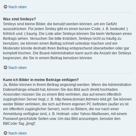
Nach oben
Was sind Smileys?
Smileys sind kleine Bilder, die benutzt werden können, um ein Gefühl
auszudrücken. Für jeden Smiley gibt es einen kurzen Code, z. B. bedeutet :)
fröhlich und :( traurig. Die Liste aller Smileys können Sie beim Verfassen eines
Beitrags sehen. Versuchen Sie bitte trotzdem, Smileys nicht zu häufig zu
benutzen, sie können einen Beitrag schnell unlesbar machen und ein
Moderator könnte deshalb Ihren Beitrag entsprechend überarbeiten oder gar
komplett löschen. Die Board-Administration kann auch die Anzahl der Smileys
begrenzen, die Sie in einem Beitrag benutzen können.
Nach oben
Kann ich Bilder in meine Beiträge einfügen?
Ja, Bilder können in Ihrem Beitrag angezeigt werden. Wenn die Administration
Dateianhänge erlaubt hat, können Sie das Bild auch direkt hochladen.
Ansonsten müssen Sie zu einem Bild verlinken, das auf einem öffentlich
zugänglichen Server liegt, z. B. http://www.domain.tld/mein-bild.gif. Sie können
weder Bilder verlinken, die sich auf Ihrem eigenen PC befinden (außer es ist
ein öffentlich zugänglicher Server), noch zu Bildern, die nur nach einer
Anmeldung verfügbar sind, z. B. Hotmail- oder Yahoo-Mailboxen, mit einem
Passwort geschützte Seiten usw. Um das Bild anzuzeigen, benutze den
BBCode-Tag „[img]“.
Nach oben