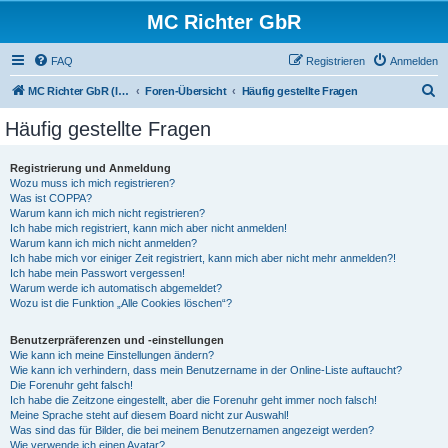
MC Richter GbR
FAQ
Registrieren
Anmelden
S
MC Richter GbR (Impressum / Datenschutz)
Foren-Übersicht
Häufig gestellte Fragen
u
Häufig gestellte Fragen
c
h
Registrierung und Anmeldung
Wozu muss ich mich registrieren?
e
Was ist COPPA?
Warum kann ich mich nicht registrieren?
Ich habe mich registriert, kann mich aber nicht anmelden!
Warum kann ich mich nicht anmelden?
Ich habe mich vor einiger Zeit registriert, kann mich aber nicht mehr anmelden?!
Ich habe mein Passwort vergessen!
Warum werde ich automatisch abgemeldet?
Wozu ist die Funktion „Alle Cookies löschen“?
Benutzerpräferenzen und -einstellungen
Wie kann ich meine Einstellungen ändern?
Wie kann ich verhindern, dass mein Benutzername in der Online-Liste auftaucht?
Die Forenuhr geht falsch!
Ich habe die Zeitzone eingestellt, aber die Forenuhr geht immer noch falsch!
Meine Sprache steht auf diesem Board nicht zur Auswahl!
Was sind das für Bilder, die bei meinem Benutzernamen angezeigt werden?
Wie verwende ich einen Avatar?