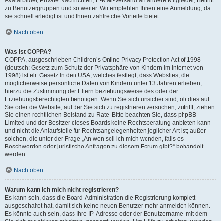
Avatarbilder, Private Nachrichten, E-Mail-Versand an andere Mitglieder, Beitritt
zu Benutzergruppen und so weiter. Wir empfehlen Ihnen eine Anmeldung, da
sie schnell erledigt ist und Ihnen zahlreiche Vorteile bietet.
Nach oben
Was ist COPPA?
COPPA, ausgeschrieben Children’s Online Privacy Protection Act of 1998
(deutsch: Gesetz zum Schutz der Privatsphäre von Kindern im Internet von
1998) ist ein Gesetz in den USA, welches festlegt, dass Websites, die
möglicherweise persönliche Daten von Kindern unter 13 Jahren erheben,
hierzu die Zustimmung der Eltern beziehungsweise des oder der
Erziehungsberechtigten benötigen. Wenn Sie sich unsicher sind, ob dies auf
Sie oder die Website, auf der Sie sich zu registrieren versuchen, zutrifft, ziehen
Sie einen rechtlichen Beistand zu Rate. Bitte beachten Sie, dass phpBB
Limited und der Besitzer dieses Boards keine Rechtsberatung anbieten kann
und nicht die Anlaufstelle für Rechtsangelegenheiten jeglicher Art ist; außer
solchen, die unter der Frage „An wen soll ich mich wenden, falls es
Beschwerden oder juristische Anfragen zu diesem Forum gibt?“ behandelt
werden.
Nach oben
Warum kann ich mich nicht registrieren?
Es kann sein, dass die Board-Administration die Registrierung komplett
ausgeschaltet hat, damit sich keine neuen Benutzer mehr anmelden können.
Es könnte auch sein, dass Ihre IP-Adresse oder der Benutzername, mit dem