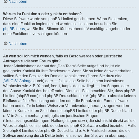
Nach oben
Warum ist Funktion x oder y nicht enthalten?
Diese Software wurde von phpBB Limited geschrieben. Wenn Sie denken,
dass eine Funktion implementiert werden sollte, dann besuchen Sie
phpBB Ideas
, wo Sie Ihre Stimme für bestehende Vorschläge abgeben oder
neue Funktionen vorschlagen können.
Nach oben
An wen soll ich mich wenden, falls es Beschwerden oder juristische
Anfragen zu diesem Forum gibt?
Jeder Administrator, der auf der „Das Team“-Seite aufgeführt ist, ist ein
geeigneter Kontakt für Ihre Beschwerde. Wenn Sie so keine Antwort erhalten,
sollten Sie den Besitzer der Domain kontaktieren (führen Sie dazu eine
„WHOIS“-Abfrage
durch) oder — falls diese Seite bei einem kostenlosen
Webhoster wie z. B. Yahoo!, free.fr, funpic.de usw. liegt — den Support oder
den Abuse-Kontakt des betreffenden Dienstes. Bitte beachten Sie, dass phpBB
Limited (phpBB.com) und phpBB Deutschland e. V. (phpBB.de)
absolut keinen
Einfluss
auf die Benutzung oder den oder die Benutzer der Forensoftware
haben und dafür in keiner Weise zur Verantwortung herangezogen werden
können. Kontaktieren Sie daher nie phpBB Limited oder phpBB Deutschland
e. V. in Zusammenhang mit jeglichen juristischen Fragen
(Unterlassungserklärungen, Haftungsfragen usw.), die
sich nicht direkt
auf die
Website phpbb.com, phpbb.de oder die phpBB-Software selbst beziehen. Falls
Sie phpBB Limited oder phpBB Deutschland e. V. E-Mails schreiben, die die
Softwarenutzung durch Dritte
betreffen, so werden Sie, wenn überhaupt,