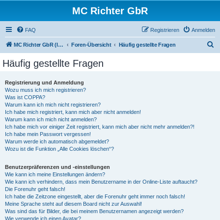
MC Richter GbR
FAQ
Registrieren
Anmelden
S
MC Richter GbR (Impressum / Datenschutz)
Foren-Übersicht
Häufig gestellte Fragen
u
Häufig gestellte Fragen
c
h
Registrierung und Anmeldung
Wozu muss ich mich registrieren?
e
Was ist COPPA?
Warum kann ich mich nicht registrieren?
Ich habe mich registriert, kann mich aber nicht anmelden!
Warum kann ich mich nicht anmelden?
Ich habe mich vor einiger Zeit registriert, kann mich aber nicht mehr anmelden?!
Ich habe mein Passwort vergessen!
Warum werde ich automatisch abgemeldet?
Wozu ist die Funktion „Alle Cookies löschen“?
Benutzerpräferenzen und -einstellungen
Wie kann ich meine Einstellungen ändern?
Wie kann ich verhindern, dass mein Benutzername in der Online-Liste auftaucht?
Die Forenuhr geht falsch!
Ich habe die Zeitzone eingestellt, aber die Forenuhr geht immer noch falsch!
Meine Sprache steht auf diesem Board nicht zur Auswahl!
Was sind das für Bilder, die bei meinem Benutzernamen angezeigt werden?
Wie verwende ich einen Avatar?