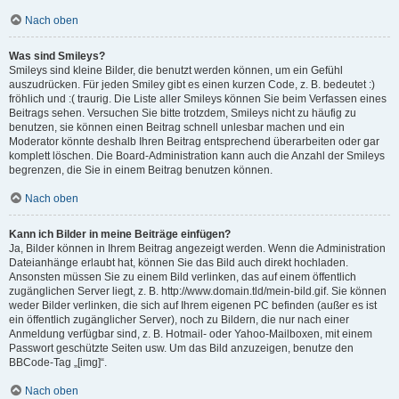
Nach oben
Was sind Smileys?
Smileys sind kleine Bilder, die benutzt werden können, um ein Gefühl
auszudrücken. Für jeden Smiley gibt es einen kurzen Code, z. B. bedeutet :)
fröhlich und :( traurig. Die Liste aller Smileys können Sie beim Verfassen eines
Beitrags sehen. Versuchen Sie bitte trotzdem, Smileys nicht zu häufig zu
benutzen, sie können einen Beitrag schnell unlesbar machen und ein
Moderator könnte deshalb Ihren Beitrag entsprechend überarbeiten oder gar
komplett löschen. Die Board-Administration kann auch die Anzahl der Smileys
begrenzen, die Sie in einem Beitrag benutzen können.
Nach oben
Kann ich Bilder in meine Beiträge einfügen?
Ja, Bilder können in Ihrem Beitrag angezeigt werden. Wenn die Administration
Dateianhänge erlaubt hat, können Sie das Bild auch direkt hochladen.
Ansonsten müssen Sie zu einem Bild verlinken, das auf einem öffentlich
zugänglichen Server liegt, z. B. http://www.domain.tld/mein-bild.gif. Sie können
weder Bilder verlinken, die sich auf Ihrem eigenen PC befinden (außer es ist
ein öffentlich zugänglicher Server), noch zu Bildern, die nur nach einer
Anmeldung verfügbar sind, z. B. Hotmail- oder Yahoo-Mailboxen, mit einem
Passwort geschützte Seiten usw. Um das Bild anzuzeigen, benutze den
BBCode-Tag „[img]“.
Nach oben