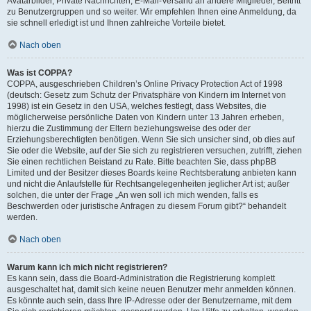
Avatarbilder, Private Nachrichten, E-Mail-Versand an andere Mitglieder, Beitritt
zu Benutzergruppen und so weiter. Wir empfehlen Ihnen eine Anmeldung, da
sie schnell erledigt ist und Ihnen zahlreiche Vorteile bietet.
Nach oben
Was ist COPPA?
COPPA, ausgeschrieben Children’s Online Privacy Protection Act of 1998
(deutsch: Gesetz zum Schutz der Privatsphäre von Kindern im Internet von
1998) ist ein Gesetz in den USA, welches festlegt, dass Websites, die
möglicherweise persönliche Daten von Kindern unter 13 Jahren erheben,
hierzu die Zustimmung der Eltern beziehungsweise des oder der
Erziehungsberechtigten benötigen. Wenn Sie sich unsicher sind, ob dies auf
Sie oder die Website, auf der Sie sich zu registrieren versuchen, zutrifft, ziehen
Sie einen rechtlichen Beistand zu Rate. Bitte beachten Sie, dass phpBB
Limited und der Besitzer dieses Boards keine Rechtsberatung anbieten kann
und nicht die Anlaufstelle für Rechtsangelegenheiten jeglicher Art ist; außer
solchen, die unter der Frage „An wen soll ich mich wenden, falls es
Beschwerden oder juristische Anfragen zu diesem Forum gibt?“ behandelt
werden.
Nach oben
Warum kann ich mich nicht registrieren?
Es kann sein, dass die Board-Administration die Registrierung komplett
ausgeschaltet hat, damit sich keine neuen Benutzer mehr anmelden können.
Es könnte auch sein, dass Ihre IP-Adresse oder der Benutzername, mit dem