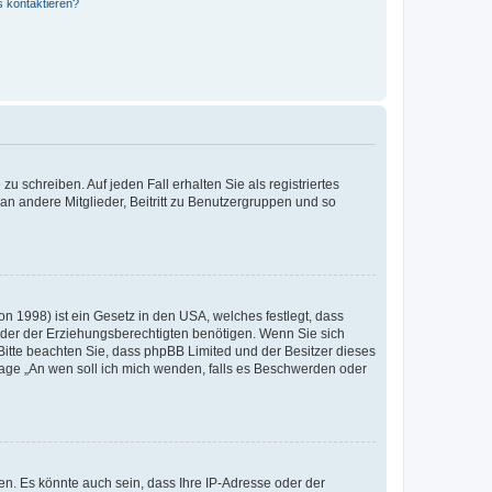
s kontaktieren?
u schreiben. Auf jeden Fall erhalten Sie als registriertes
 an andere Mitglieder, Beitritt zu Benutzergruppen und so
n 1998) ist ein Gesetz in den USA, welches festlegt, dass
der der Erziehungsberechtigten benötigen. Wenn Sie sich
e. Bitte beachten Sie, dass phpBB Limited und der Besitzer dieses
Frage „An wen soll ich mich wenden, falls es Beschwerden oder
n. Es könnte auch sein, dass Ihre IP-Adresse oder der