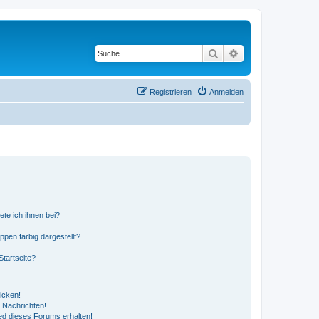
Suche
Erweiterte Suche
Registrieren
Anmelden
ete ich ihnen bei?
en farbig dargestellt?
tartseite?
icken!
 Nachrichten!
ed dieses Forums erhalten!