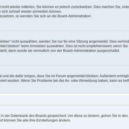
rt nicht wieder mitteilen, Sie können es jedoch zurücksetzen. Dies machen Sie, in
e sich schnell wieder anmelden können.
ckzusetzen, so wenden Sie sich an die Board-Administration.
ben“ nicht auswählen, werden Sie nur für eine Sitzung angemeldet. Dies verhinde
et bleiben“ beim Anmelden auswählen. Dies ist nicht empfehlenswert, wenn Sie s
steht, dann wurde sie vermutlich von der Board-Administration ausgeschaltet.
 hat und die dafür sorgen, dass Sie im Forum angemeldet bleiben. Außerdem ermögl
ktiviert wurden. Wenn Sie Probleme bei der An- oder Abmeldung haben, kann es hel
en in der Datenbank des Boards gespeichert. Um diese zu ändern, gehen Sie in den 
rt können Sie alle Ihre Einstellungen ändern.