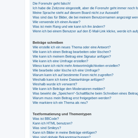
Die Forenuhr geht falsch!
Ich habe die Zeitzone eingestellt, aber die Forenuhr geht immer noch f
Meine Sprache steht auf diesem Board nicht zur Auswahl!
Was sind das für Bilder, die bei meinem Benutzernamen angezeigt we
Wie verwende ich einen Avatar?
Was ist mein Rang und wie kann ich ihn ändern?
Wenn ich bei einem Benutzer auf den E-Mail-Link klicke, werde ich au
Beiträge schreiben
Wie erstelle ich ein neues Thema oder eine Antwort?
Wie kann ich einen Beitrag bearbeiten oder löschen?
Wie kann ich meinem Beitrag eine Signatur anfügen?
Wie kann ich eine Umfrage erstellen?
Wieso kann ich nicht mehr Antwortmöglichkeiten erstellen?
Wie bearbeite oder lösche ich eine Umfrage?
Warum kann ich auf bestimmte Foren nicht zugreifen?
Weshalb kann ich keine Dateianhänge anfügen?
Weshalb wurde ich verwarnt?
Wie kann ich Beiträge den Moderatoren melden?
Was bewirkt die „Speichern“-Schaltfläche beim Schreiben eines Beitra
Warum muss mein Beitrag erst freigegeben werden?
Wie markiere ich ein Thema als neu?
Textformatierung und Thementypen
Was ist BBCode?
Kann ich HTML benutzen?
Was sind Smileys?
Kann ich Bilder in meine Beiträge einfügen?
Was sind globale Bekanntmachungen?