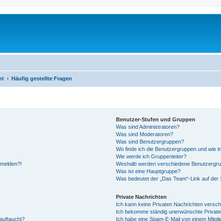
ht
Häufig gestellte Fragen
Benutzer-Stufen und Gruppen
Was sind Administratoren?
Was sind Moderatoren?
Was sind Benutzergruppen?
Wo finde ich die Benutzergruppen und wie tr
Wie werde ich Gruppenleiter?
anmelden?!
Weshalb werden verschiedene Benutzergrupp
Was ist eine Hauptgruppe?
Was bedeutet der „Das Team“-Link auf der S
Private Nachrichten
Ich kann keine Privaten Nachrichten versch
Ich bekomme ständig unerwünschte Private
auftaucht?
Ich habe eine Spam-E-Mail von einem Mitgli