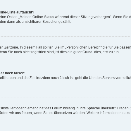
ine-Liste auftaucht?
 eine Option „Meinen Online-Status während dieser Sitzung verbergen“. Wenn Sie d
rden dann als unsichtbarer Besucher gezählt.
n Zeitzone. In diesem Fall sollten Sie im „Persönlichen Bereich“ die für Sie passend
 Sie noch nicht registriert sind, ist dies ein guter Grund, dies jetzt zu tun.
mer noch falsch!
ellt haben und die Zeit trotzdem noch falsch ist, geht die Uhr des Servers vermutlic
 installiert oder niemand hat das Forum bislang in Ihre Sprache übersetzt. Fragen 
t, würden wir uns freuen, wenn Sie es übersetzen würden. Weitere Informationen da