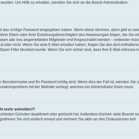
 wurden. Um Hilfe zu erhalten, wenden Sie sich an die Board-Administration.
nd das richtige Passwort eingegeben haben. Wenn diese stimmen, dann gibt es zw
Ihrer Eltern oder Ihrer Erziehungsberechtigten den Anweisungen folgen, die Sie erh
üssen alle neu angemeldeten Mitglieder erst freigeschaltet werden – entweder müsse
 ist oder nicht. Wenn Sie eine E-Mail erhalten haben, folgen Sie den dort enthalte
pam-Filter blockiert wurde. Wenn Sie sich sicher sind, dass Ihre E-Mail-Adresse 
hr Benutzername und Ihr Passwort richtig sind. Wenn dies der Fall ist, wenden Sie
gurationsproblem mit der Website vorliegt, welches ein Administrator lösen muss.
icht mehr anmelden?!
schieden Gründen deaktiviert oder gelöscht hat. Außerdem löschen viele Boards reg
strieren Sie sich einfach erneut und nehmen Sie aktiv an den Diskussionen teil!