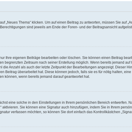
f „Neues Thema“ klicken. Um auf einen Beitrag zu antworten, müssen Sie auf „Ant
e Berechtigungen sind jeweils am Ende der Foren- und der Beitragsansicht aufgeliste
nur Ihre eigenen Beiträge bearbeiten oder löschen. Sie können einen Beitrag bear
nen begrenzten Zeitraum nach seiner Erstellung möglich. Wenn bereits jemand auf Ih
 die Anzahl als auch der letzte Zeitpunkt der Bearbeitungen angezeigt. Dieser Hi
 Beitrag überarbeitet hat. Diese können jedoch, falls sie es für nötig halten, eine 
hen können, wenn bereits jemand darauf geantwortet hat.
hst eine solche in den Einstellungen in Ihrem persönlichen Bereich entwerfen. Na
 aktivieren. Sie können eine Signatur auch hinzufügen, indem Sie in Ihrem persö
gnatur verfassen möchten, so können Sie dort einfach das Kontrollkästchen „Signa