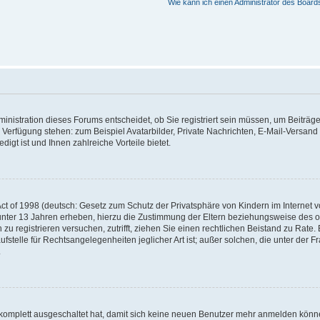
Wie kann ich einen Administrator des Board
nistration dieses Forums entscheidet, ob Sie registriert sein müssen, um Beiträge z
ur Verfügung stehen: zum Beispiel Avatarbilder, Private Nachrichten, E-Mail-Versand
igt ist und Ihnen zahlreiche Vorteile bietet.
t of 1998 (deutsch: Gesetz zum Schutz der Privatsphäre von Kindern im Internet vo
unter 13 Jahren erheben, hierzu die Zustimmung der Eltern beziehungsweise des o
h zu registrieren versuchen, zutrifft, ziehen Sie einen rechtlichen Beistand zu Rat
stelle für Rechtsangelegenheiten jeglicher Art ist; außer solchen, die unter der 
.
 komplett ausgeschaltet hat, damit sich keine neuen Benutzer mehr anmelden könne