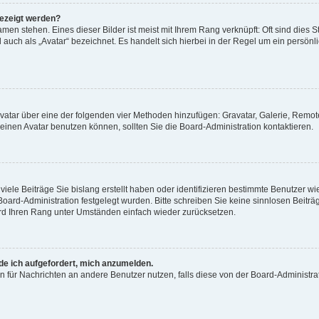
gezeigt werden?
men stehen. Eines dieser Bilder ist meist mit Ihrem Rang verknüpft: Oft sind dies S
auch als „Avatar“ bezeichnet. Es handelt sich hierbei in der Regel um ein persönl
 Avatar über eine der folgenden vier Methoden hinzufügen: Gravatar, Galerie, Rem
inen Avatar benutzen können, sollten Sie die Board-Administration kontaktieren.
iele Beiträge Sie bislang erstellt haben oder identifizieren bestimmte Benutzer
 Board-Administration festgelegt wurden. Bitte schreiben Sie keine sinnlosen Beit
wird Ihren Rang unter Umständen einfach wieder zurücksetzen.
rde ich aufgefordert, mich anzumelden.
ion für Nachrichten an andere Benutzer nutzen, falls diese von der Board-Administ