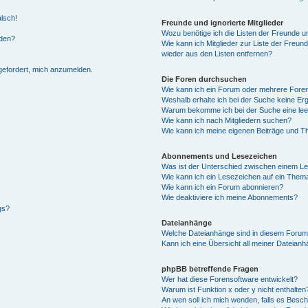
alsch!
Freunde und ignorierte Mitglieder
Wozu benötige ich die Listen der Freunde un
rden?
Wie kann ich Mitglieder zur Liste der Freund
wieder aus den Listen entfernen?
fgefordert, mich anzumelden.
Die Foren durchsuchen
Wie kann ich ein Forum oder mehrere For
Weshalb erhalte ich bei der Suche keine Er
Warum bekomme ich bei der Suche eine lee
Wie kann ich nach Mitgliedern suchen?
Wie kann ich meine eigenen Beiträge und T
Abonnements und Lesezeichen
Was ist der Unterschied zwischen einem L
Wie kann ich ein Lesezeichen auf ein Them
Wie kann ich ein Forum abonnieren?
Wie deaktiviere ich meine Abonnements?
gs?
Dateianhänge
Welche Dateianhänge sind in diesem Forum
Kann ich eine Übersicht all meiner Dateian
phpBB betreffende Fragen
Wer hat diese Forensoftware entwickelt?
Warum ist Funktion x oder y nicht enthalten
An wen soll ich mich wenden, falls es Besc