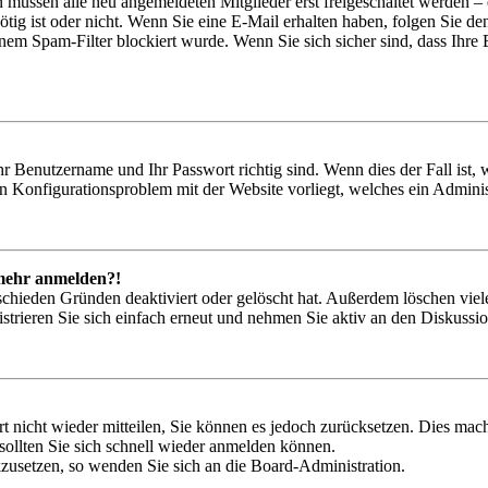
n müssen alle neu angemeldeten Mitglieder erst freigeschaltet werden – 
nötig ist oder nicht. Wenn Sie eine E-Mail erhalten haben, folgen Sie d
em Spam-Filter blockiert wurde. Wenn Sie sich sicher sind, dass Ihre
hr Benutzername und Ihr Passwort richtig sind. Wenn dies der Fall ist
ein Konfigurationsproblem mit der Website vorliegt, welches ein Adminis
t mehr anmelden?!
schieden Gründen deaktiviert oder gelöscht hat. Außerdem löschen viele
trieren Sie sich einfach erneut und nehmen Sie aktiv an den Diskussion
rt nicht wieder mitteilen, Sie können es jedoch zurücksetzen. Dies ma
ollten Sie sich schnell wieder anmelden können.
ckzusetzen, so wenden Sie sich an die Board-Administration.