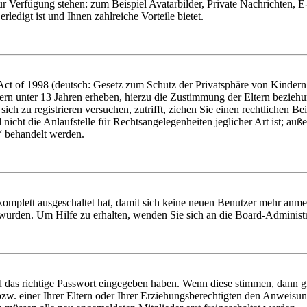
zur Verfügung stehen: zum Beispiel Avatarbilder, Private Nachrichten, 
ledigt ist und Ihnen zahlreiche Vorteile bietet.
t of 1998 (deutsch: Gesetz zum Schutz der Privatsphäre von Kindern i
ern unter 13 Jahren erheben, hierzu die Zustimmung der Eltern bezieh
e sich zu registrieren versuchen, zutrifft, ziehen Sie einen rechtlichen
icht die Anlaufstelle für Rechtsangelegenheiten jeglicher Art ist; auße
“ behandelt werden.
 komplett ausgeschaltet hat, damit sich keine neuen Benutzer mehr anme
 wurden. Um Hilfe zu erhalten, wenden Sie sich an die Board-Administr
d das richtige Passwort eingegeben haben. Wenn diese stimmen, dann 
zw. einer Ihrer Eltern oder Ihrer Erziehungsberechtigten den Anweisung