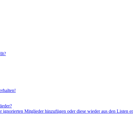
lt?
rhalten!
lieder?
er ignorierten Mitglieder hinzufügen oder diese wieder aus den Listen e