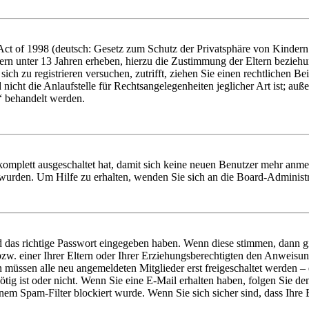
t of 1998 (deutsch: Gesetz zum Schutz der Privatsphäre von Kindern i
ern unter 13 Jahren erheben, hierzu die Zustimmung der Eltern bezieh
e sich zu registrieren versuchen, zutrifft, ziehen Sie einen rechtlichen
icht die Anlaufstelle für Rechtsangelegenheiten jeglicher Art ist; auße
“ behandelt werden.
 komplett ausgeschaltet hat, damit sich keine neuen Benutzer mehr anme
 wurden. Um Hilfe zu erhalten, wenden Sie sich an die Board-Administr
d das richtige Passwort eingegeben haben. Wenn diese stimmen, dann 
zw. einer Ihrer Eltern oder Ihrer Erziehungsberechtigten den Anweisung
n müssen alle neu angemeldeten Mitglieder erst freigeschaltet werden – 
nötig ist oder nicht. Wenn Sie eine E-Mail erhalten haben, folgen Sie d
em Spam-Filter blockiert wurde. Wenn Sie sich sicher sind, dass Ihre