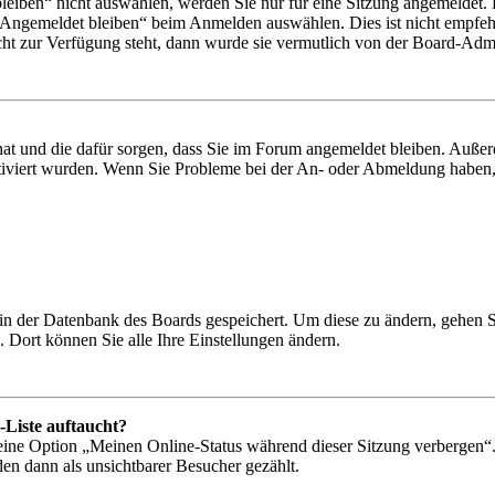
iben“ nicht auswählen, werden Sie nur für eine Sitzung angemeldet. 
„Angemeldet bleiben“ beim Anmelden auswählen. Dies ist nicht empfeh
cht zur Verfügung steht, dann wurde sie vermutlich von der Board-Admin
 hat und die dafür sorgen, dass Sie im Forum angemeldet bleiben. Auß
ktiviert wurden. Wenn Sie Probleme bei der An- oder Abmeldung haben,
n in der Datenbank des Boards gespeichert. Um diese zu ändern, gehen 
 Dort können Sie alle Ihre Einstellungen ändern.
-Liste auftaucht?
 eine Option „Meinen Online-Status während dieser Sitzung verbergen“
den dann als unsichtbarer Besucher gezählt.