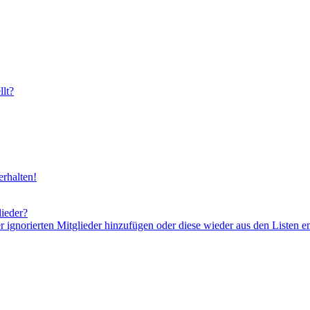
lt?
rhalten!
lieder?
er ignorierten Mitglieder hinzufügen oder diese wieder aus den Listen e