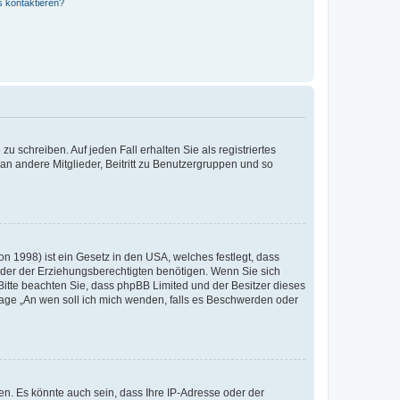
s kontaktieren?
u schreiben. Auf jeden Fall erhalten Sie als registriertes
 an andere Mitglieder, Beitritt zu Benutzergruppen und so
n 1998) ist ein Gesetz in den USA, welches festlegt, dass
der der Erziehungsberechtigten benötigen. Wenn Sie sich
e. Bitte beachten Sie, dass phpBB Limited und der Besitzer dieses
Frage „An wen soll ich mich wenden, falls es Beschwerden oder
n. Es könnte auch sein, dass Ihre IP-Adresse oder der