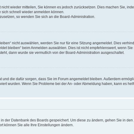
rt nicht wieder mitteilen, Sie können es jedoch zurücksetzen. Dies machen Sie, in
e sich schnell wieder anmelden können.
ckzusetzen, so wenden Sie sich an die Board-Administration.
ben“ nicht auswählen, werden Sie nur für eine Sitzung angemeldet. Dies verhinde
et bleiben“ beim Anmelden auswählen. Dies ist nicht empfehlenswert, wenn Sie s
steht, dann wurde sie vermutlich von der Board-Administration ausgeschaltet.
 hat und die dafür sorgen, dass Sie im Forum angemeldet bleiben. Außerdem ermögl
ktiviert wurden. Wenn Sie Probleme bei der An- oder Abmeldung haben, kann es hel
en in der Datenbank des Boards gespeichert. Um diese zu ändern, gehen Sie in den 
rt können Sie alle Ihre Einstellungen ändern.