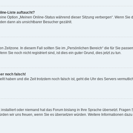
ine-Liste auftaucht?
 eine Option „Meinen Online-Status während dieser Sitzung verbergen“. Wenn Sie d
rden dann als unsichtbarer Besucher gezählt.
n Zeitzone. In diesem Fall sollten Sie im „Persönlichen Bereich“ die für Sie passend
 Sie noch nicht registriert sind, ist dies ein guter Grund, dies jetzt zu tun.
mer noch falsch!
ellt haben und die Zeit trotzdem noch falsch ist, geht die Uhr des Servers vermutlic
 installiert oder niemand hat das Forum bislang in Ihre Sprache übersetzt. Fragen 
t, würden wir uns freuen, wenn Sie es übersetzen würden. Weitere Informationen da