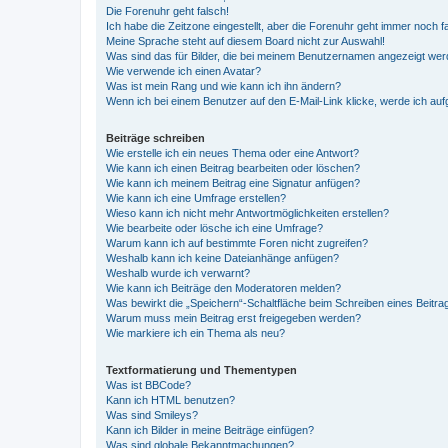
Die Forenuhr geht falsch!
Ich habe die Zeitzone eingestellt, aber die Forenuhr geht immer noch f
Meine Sprache steht auf diesem Board nicht zur Auswahl!
Was sind das für Bilder, die bei meinem Benutzernamen angezeigt we
Wie verwende ich einen Avatar?
Was ist mein Rang und wie kann ich ihn ändern?
Wenn ich bei einem Benutzer auf den E-Mail-Link klicke, werde ich au
Beiträge schreiben
Wie erstelle ich ein neues Thema oder eine Antwort?
Wie kann ich einen Beitrag bearbeiten oder löschen?
Wie kann ich meinem Beitrag eine Signatur anfügen?
Wie kann ich eine Umfrage erstellen?
Wieso kann ich nicht mehr Antwortmöglichkeiten erstellen?
Wie bearbeite oder lösche ich eine Umfrage?
Warum kann ich auf bestimmte Foren nicht zugreifen?
Weshalb kann ich keine Dateianhänge anfügen?
Weshalb wurde ich verwarnt?
Wie kann ich Beiträge den Moderatoren melden?
Was bewirkt die „Speichern“-Schaltfläche beim Schreiben eines Beitra
Warum muss mein Beitrag erst freigegeben werden?
Wie markiere ich ein Thema als neu?
Textformatierung und Thementypen
Was ist BBCode?
Kann ich HTML benutzen?
Was sind Smileys?
Kann ich Bilder in meine Beiträge einfügen?
Was sind globale Bekanntmachungen?