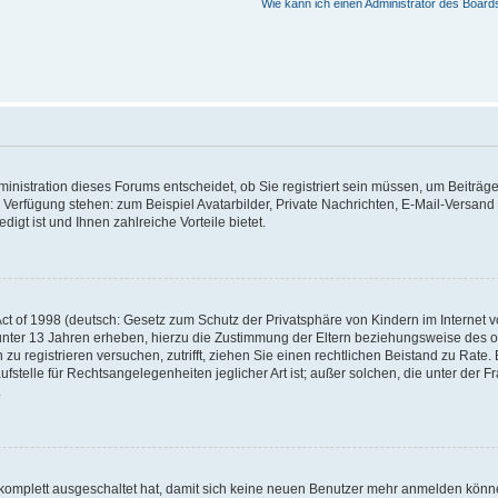
Wie kann ich einen Administrator des Board
nistration dieses Forums entscheidet, ob Sie registriert sein müssen, um Beiträge z
ur Verfügung stehen: zum Beispiel Avatarbilder, Private Nachrichten, E-Mail-Versand
igt ist und Ihnen zahlreiche Vorteile bietet.
t of 1998 (deutsch: Gesetz zum Schutz der Privatsphäre von Kindern im Internet vo
unter 13 Jahren erheben, hierzu die Zustimmung der Eltern beziehungsweise des o
h zu registrieren versuchen, zutrifft, ziehen Sie einen rechtlichen Beistand zu Rat
stelle für Rechtsangelegenheiten jeglicher Art ist; außer solchen, die unter der 
.
 komplett ausgeschaltet hat, damit sich keine neuen Benutzer mehr anmelden könne