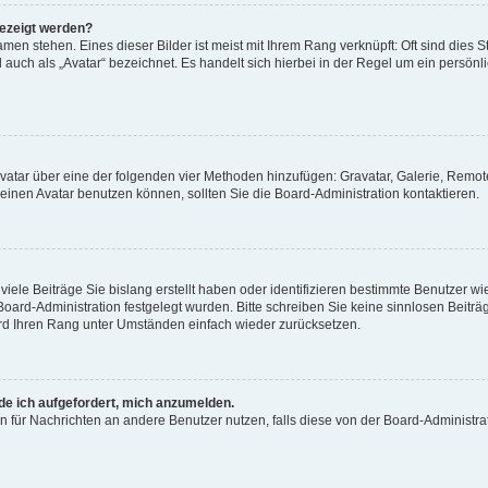
gezeigt werden?
men stehen. Eines dieser Bilder ist meist mit Ihrem Rang verknüpft: Oft sind dies S
auch als „Avatar“ bezeichnet. Es handelt sich hierbei in der Regel um ein persönl
 Avatar über eine der folgenden vier Methoden hinzufügen: Gravatar, Galerie, Rem
inen Avatar benutzen können, sollten Sie die Board-Administration kontaktieren.
iele Beiträge Sie bislang erstellt haben oder identifizieren bestimmte Benutzer
 Board-Administration festgelegt wurden. Bitte schreiben Sie keine sinnlosen Beit
wird Ihren Rang unter Umständen einfach wieder zurücksetzen.
rde ich aufgefordert, mich anzumelden.
ion für Nachrichten an andere Benutzer nutzen, falls diese von der Board-Administ