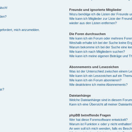
alsch!
Freunde und ignorierte Mitglieder
Wozu benötige ich die Listen der Freunde un
rden?
Wie kann ich Mitglieder zur Liste der Freund
wieder aus den Listen entfernen?
fgefordert, mich anzumelden.
Die Foren durchsuchen
Wie kann ich ein Forum oder mehrere For
Weshalb erhalte ich bei der Suche keine Er
Warum bekomme ich bei der Suche eine lee
Wie kann ich nach Mitgliedern suchen?
Wie kann ich meine eigenen Beiträge und T
Abonnements und Lesezeichen
Was ist der Unterschied zwischen einem L
Wie kann ich ein Lesezeichen auf ein Them
Wie kann ich ein Forum abonnieren?
Wie deaktiviere ich meine Abonnements?
gs?
Dateianhänge
Welche Dateianhänge sind in diesem Forum
Kann ich eine Übersicht all meiner Dateian
phpBB betreffende Fragen
Wer hat diese Forensoftware entwickelt?
Warum ist Funktion x oder y nicht enthalten
An wen soll ich mich wenden, falls es Besc