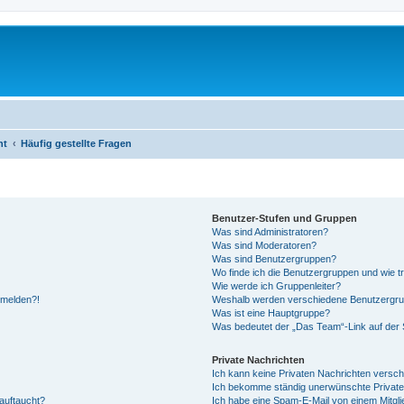
ht
Häufig gestellte Fragen
Benutzer-Stufen und Gruppen
Was sind Administratoren?
Was sind Moderatoren?
Was sind Benutzergruppen?
Wo finde ich die Benutzergruppen und wie tr
Wie werde ich Gruppenleiter?
anmelden?!
Weshalb werden verschiedene Benutzergrupp
Was ist eine Hauptgruppe?
Was bedeutet der „Das Team“-Link auf der S
Private Nachrichten
Ich kann keine Privaten Nachrichten versch
Ich bekomme ständig unerwünschte Private
auftaucht?
Ich habe eine Spam-E-Mail von einem Mitgli