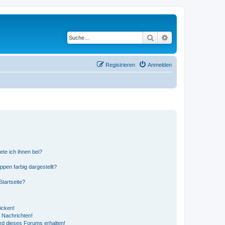
Suche
Erweiterte Suche
Registrieren
Anmelden
ete ich ihnen bei?
en farbig dargestellt?
tartseite?
icken!
 Nachrichten!
ed dieses Forums erhalten!