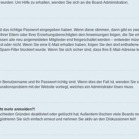
 wurden. Um Hilfe zu erhalten, wenden Sie sich an die Board-Administration.
nd das richtige Passwort eingegeben haben. Wenn diese stimmen, dann gibt es zw
Ihrer Eltern oder Ihrer Erziehungsberechtigten den Anweisungen folgen, die Sie erh
üssen alle neu angemeldeten Mitglieder erst freigeschaltet werden – entweder müsse
 ist oder nicht. Wenn Sie eine E-Mail erhalten haben, folgen Sie den dort enthalte
pam-Filter blockiert wurde. Wenn Sie sich sicher sind, dass Ihre E-Mail-Adresse 
hr Benutzername und Ihr Passwort richtig sind. Wenn dies der Fall ist, wenden Sie
gurationsproblem mit der Website vorliegt, welches ein Administrator lösen muss.
icht mehr anmelden?!
schieden Gründen deaktiviert oder gelöscht hat. Außerdem löschen viele Boards reg
strieren Sie sich einfach erneut und nehmen Sie aktiv an den Diskussionen teil!