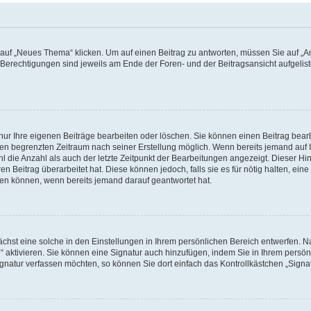
f „Neues Thema“ klicken. Um auf einen Beitrag zu antworten, müssen Sie auf „Ant
e Berechtigungen sind jeweils am Ende der Foren- und der Beitragsansicht aufgeliste
nur Ihre eigenen Beiträge bearbeiten oder löschen. Sie können einen Beitrag bear
nen begrenzten Zeitraum nach seiner Erstellung möglich. Wenn bereits jemand auf Ih
 die Anzahl als auch der letzte Zeitpunkt der Bearbeitungen angezeigt. Dieser Hi
 Beitrag überarbeitet hat. Diese können jedoch, falls sie es für nötig halten, eine 
hen können, wenn bereits jemand darauf geantwortet hat.
hst eine solche in den Einstellungen in Ihrem persönlichen Bereich entwerfen. Na
 aktivieren. Sie können eine Signatur auch hinzufügen, indem Sie in Ihrem persö
gnatur verfassen möchten, so können Sie dort einfach das Kontrollkästchen „Signa