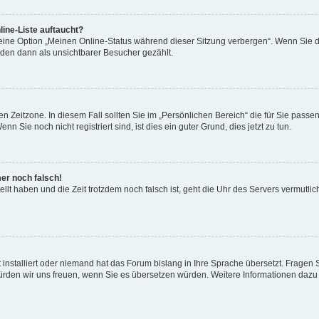
ine-Liste auftaucht?
 eine Option „Meinen Online-Status während dieser Sitzung verbergen“. Wenn Sie d
rden dann als unsichtbarer Besucher gezählt.
n Zeitzone. In diesem Fall sollten Sie im „Persönlichen Bereich“ die für Sie passend
 Sie noch nicht registriert sind, ist dies ein guter Grund, dies jetzt zu tun.
mer noch falsch!
ellt haben und die Zeit trotzdem noch falsch ist, geht die Uhr des Servers vermutlic
 installiert oder niemand hat das Forum bislang in Ihre Sprache übersetzt. Fragen 
t, würden wir uns freuen, wenn Sie es übersetzen würden. Weitere Informationen da