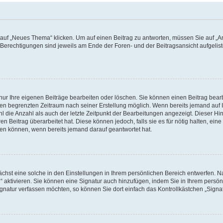
f „Neues Thema“ klicken. Um auf einen Beitrag zu antworten, müssen Sie auf „Ant
e Berechtigungen sind jeweils am Ende der Foren- und der Beitragsansicht aufgeliste
nur Ihre eigenen Beiträge bearbeiten oder löschen. Sie können einen Beitrag bear
nen begrenzten Zeitraum nach seiner Erstellung möglich. Wenn bereits jemand auf Ih
 die Anzahl als auch der letzte Zeitpunkt der Bearbeitungen angezeigt. Dieser Hi
 Beitrag überarbeitet hat. Diese können jedoch, falls sie es für nötig halten, eine 
hen können, wenn bereits jemand darauf geantwortet hat.
hst eine solche in den Einstellungen in Ihrem persönlichen Bereich entwerfen. Na
 aktivieren. Sie können eine Signatur auch hinzufügen, indem Sie in Ihrem persö
gnatur verfassen möchten, so können Sie dort einfach das Kontrollkästchen „Signa