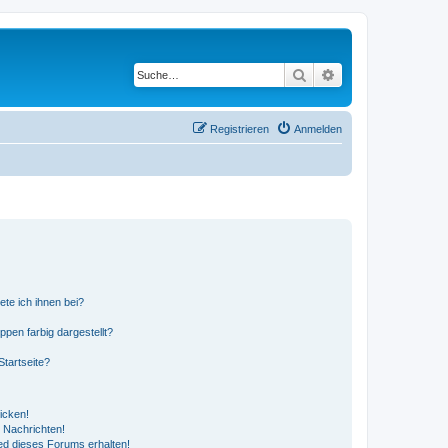
Suche
Erweiterte Suche
Registrieren
Anmelden
ete ich ihnen bei?
en farbig dargestellt?
tartseite?
icken!
 Nachrichten!
ed dieses Forums erhalten!