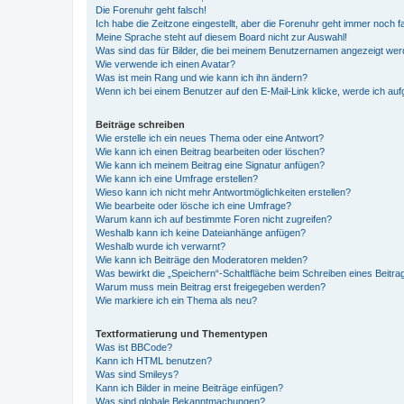
Die Forenuhr geht falsch!
Ich habe die Zeitzone eingestellt, aber die Forenuhr geht immer noch f
Meine Sprache steht auf diesem Board nicht zur Auswahl!
Was sind das für Bilder, die bei meinem Benutzernamen angezeigt we
Wie verwende ich einen Avatar?
Was ist mein Rang und wie kann ich ihn ändern?
Wenn ich bei einem Benutzer auf den E-Mail-Link klicke, werde ich au
Beiträge schreiben
Wie erstelle ich ein neues Thema oder eine Antwort?
Wie kann ich einen Beitrag bearbeiten oder löschen?
Wie kann ich meinem Beitrag eine Signatur anfügen?
Wie kann ich eine Umfrage erstellen?
Wieso kann ich nicht mehr Antwortmöglichkeiten erstellen?
Wie bearbeite oder lösche ich eine Umfrage?
Warum kann ich auf bestimmte Foren nicht zugreifen?
Weshalb kann ich keine Dateianhänge anfügen?
Weshalb wurde ich verwarnt?
Wie kann ich Beiträge den Moderatoren melden?
Was bewirkt die „Speichern“-Schaltfläche beim Schreiben eines Beitra
Warum muss mein Beitrag erst freigegeben werden?
Wie markiere ich ein Thema als neu?
Textformatierung und Thementypen
Was ist BBCode?
Kann ich HTML benutzen?
Was sind Smileys?
Kann ich Bilder in meine Beiträge einfügen?
Was sind globale Bekanntmachungen?