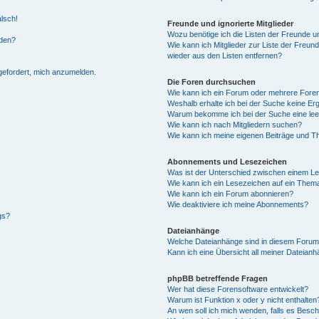
alsch!
Freunde und ignorierte Mitglieder
Wozu benötige ich die Listen der Freunde un
rden?
Wie kann ich Mitglieder zur Liste der Freund
wieder aus den Listen entfernen?
fgefordert, mich anzumelden.
Die Foren durchsuchen
Wie kann ich ein Forum oder mehrere For
Weshalb erhalte ich bei der Suche keine Er
Warum bekomme ich bei der Suche eine lee
Wie kann ich nach Mitgliedern suchen?
Wie kann ich meine eigenen Beiträge und T
Abonnements und Lesezeichen
Was ist der Unterschied zwischen einem L
Wie kann ich ein Lesezeichen auf ein Them
Wie kann ich ein Forum abonnieren?
Wie deaktiviere ich meine Abonnements?
gs?
Dateianhänge
Welche Dateianhänge sind in diesem Forum
Kann ich eine Übersicht all meiner Dateian
phpBB betreffende Fragen
Wer hat diese Forensoftware entwickelt?
Warum ist Funktion x oder y nicht enthalten
An wen soll ich mich wenden, falls es Besc