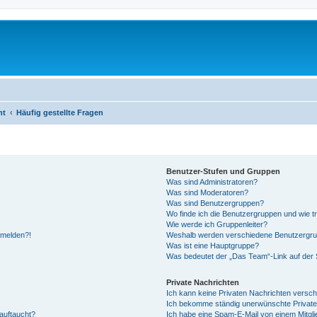
ht
Häufig gestellte Fragen
Benutzer-Stufen und Gruppen
Was sind Administratoren?
Was sind Moderatoren?
Was sind Benutzergruppen?
Wo finde ich die Benutzergruppen und wie tr
Wie werde ich Gruppenleiter?
anmelden?!
Weshalb werden verschiedene Benutzergrupp
Was ist eine Hauptgruppe?
Was bedeutet der „Das Team“-Link auf der S
Private Nachrichten
Ich kann keine Privaten Nachrichten versch
Ich bekomme ständig unerwünschte Private
auftaucht?
Ich habe eine Spam-E-Mail von einem Mitgli