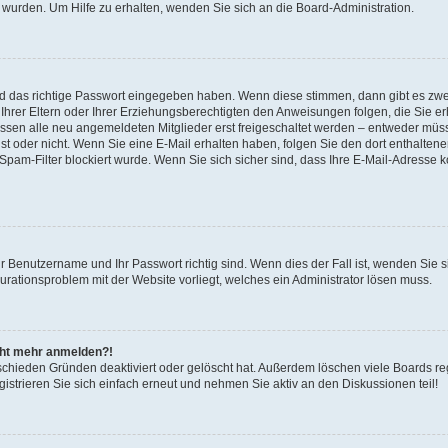
 wurden. Um Hilfe zu erhalten, wenden Sie sich an die Board-Administration.
nd das richtige Passwort eingegeben haben. Wenn diese stimmen, dann gibt es zw
Ihrer Eltern oder Ihrer Erziehungsberechtigten den Anweisungen folgen, die Sie erh
üssen alle neu angemeldeten Mitglieder erst freigeschaltet werden – entweder müsse
 ist oder nicht. Wenn Sie eine E-Mail erhalten haben, folgen Sie den dort enthalte
pam-Filter blockiert wurde. Wenn Sie sich sicher sind, dass Ihre E-Mail-Adresse 
hr Benutzername und Ihr Passwort richtig sind. Wenn dies der Fall ist, wenden Sie
gurationsproblem mit der Website vorliegt, welches ein Administrator lösen muss.
icht mehr anmelden?!
schieden Gründen deaktiviert oder gelöscht hat. Außerdem löschen viele Boards reg
strieren Sie sich einfach erneut und nehmen Sie aktiv an den Diskussionen teil!