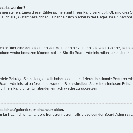
gezeigt werden?
men stehen. Eines dieser Bilder ist meist mit Ihrem Rang verknüpft: Oft sind dies S
auch als „Avatar“ bezeichnet. Es handelt sich hierbei in der Regel um ein persönl
 Avatar über eine der folgenden vier Methoden hinzufügen: Gravatar, Galerie, Rem
inen Avatar benutzen können, sollten Sie die Board-Administration kontaktieren.
iele Beiträge Sie bislang erstellt haben oder identifizieren bestimmte Benutzer
 Board-Administration festgelegt wurden. Bitte schreiben Sie keine sinnlosen Beit
wird Ihren Rang unter Umständen einfach wieder zurücksetzen.
rde ich aufgefordert, mich anzumelden.
ion für Nachrichten an andere Benutzer nutzen, falls diese von der Board-Administ