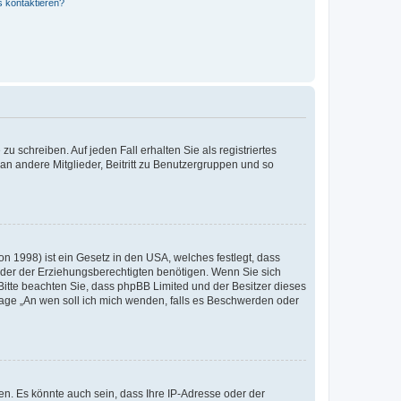
s kontaktieren?
u schreiben. Auf jeden Fall erhalten Sie als registriertes
 an andere Mitglieder, Beitritt zu Benutzergruppen und so
n 1998) ist ein Gesetz in den USA, welches festlegt, dass
der der Erziehungsberechtigten benötigen. Wenn Sie sich
e. Bitte beachten Sie, dass phpBB Limited und der Besitzer dieses
Frage „An wen soll ich mich wenden, falls es Beschwerden oder
n. Es könnte auch sein, dass Ihre IP-Adresse oder der