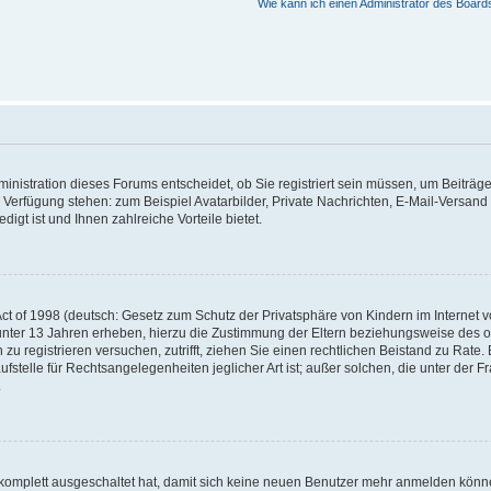
Wie kann ich einen Administrator des Board
nistration dieses Forums entscheidet, ob Sie registriert sein müssen, um Beiträge z
ur Verfügung stehen: zum Beispiel Avatarbilder, Private Nachrichten, E-Mail-Versand
igt ist und Ihnen zahlreiche Vorteile bietet.
t of 1998 (deutsch: Gesetz zum Schutz der Privatsphäre von Kindern im Internet vo
unter 13 Jahren erheben, hierzu die Zustimmung der Eltern beziehungsweise des o
h zu registrieren versuchen, zutrifft, ziehen Sie einen rechtlichen Beistand zu Rat
stelle für Rechtsangelegenheiten jeglicher Art ist; außer solchen, die unter der 
.
 komplett ausgeschaltet hat, damit sich keine neuen Benutzer mehr anmelden könne