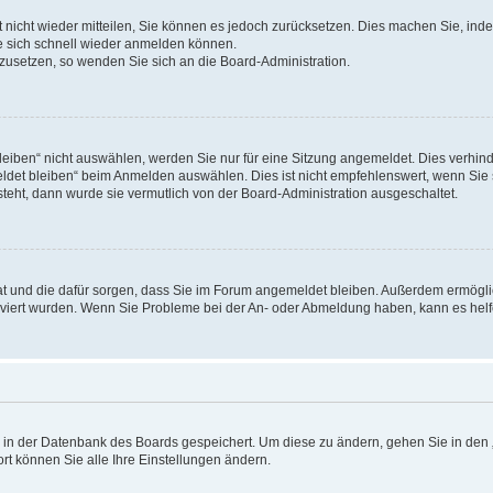
rt nicht wieder mitteilen, Sie können es jedoch zurücksetzen. Dies machen Sie, in
e sich schnell wieder anmelden können.
ckzusetzen, so wenden Sie sich an die Board-Administration.
ben“ nicht auswählen, werden Sie nur für eine Sitzung angemeldet. Dies verhinde
et bleiben“ beim Anmelden auswählen. Dies ist nicht empfehlenswert, wenn Sie s
steht, dann wurde sie vermutlich von der Board-Administration ausgeschaltet.
 hat und die dafür sorgen, dass Sie im Forum angemeldet bleiben. Außerdem ermögl
ktiviert wurden. Wenn Sie Probleme bei der An- oder Abmeldung haben, kann es hel
en in der Datenbank des Boards gespeichert. Um diese zu ändern, gehen Sie in den 
rt können Sie alle Ihre Einstellungen ändern.