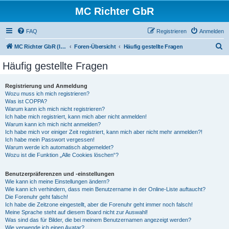
MC Richter GbR
FAQ
Registrieren
Anmelden
S
MC Richter GbR (Impressum / Datenschutz)
Foren-Übersicht
Häufig gestellte Fragen
u
Häufig gestellte Fragen
c
h
Registrierung und Anmeldung
Wozu muss ich mich registrieren?
e
Was ist COPPA?
Warum kann ich mich nicht registrieren?
Ich habe mich registriert, kann mich aber nicht anmelden!
Warum kann ich mich nicht anmelden?
Ich habe mich vor einiger Zeit registriert, kann mich aber nicht mehr anmelden?!
Ich habe mein Passwort vergessen!
Warum werde ich automatisch abgemeldet?
Wozu ist die Funktion „Alle Cookies löschen“?
Benutzerpräferenzen und -einstellungen
Wie kann ich meine Einstellungen ändern?
Wie kann ich verhindern, dass mein Benutzername in der Online-Liste auftaucht?
Die Forenuhr geht falsch!
Ich habe die Zeitzone eingestellt, aber die Forenuhr geht immer noch falsch!
Meine Sprache steht auf diesem Board nicht zur Auswahl!
Was sind das für Bilder, die bei meinem Benutzernamen angezeigt werden?
Wie verwende ich einen Avatar?