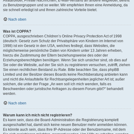
Avatarbilder, Private Nachrichten, E-Mail-Versand an andere Mitglieder, Beitritt
zu Benutzergruppen und so weiter. Wir empfehlen Ihnen eine Anmeldung, da
sie schnell erledigt ist und Ihnen zahlreiche Vorteile bietet.
Nach oben
Was ist COPPA?
COPPA, ausgeschrieben Children’s Online Privacy Protection Act of 1998
(deutsch: Gesetz zum Schutz der Privatsphäre von Kindern im Internet von
1998) ist ein Gesetz in den USA, welches festlegt, dass Websites, die
möglicherweise persönliche Daten von Kindern unter 13 Jahren erheben,
hierzu die Zustimmung der Eltern beziehungsweise des oder der
Erziehungsberechtigten benötigen. Wenn Sie sich unsicher sind, ob dies auf
Sie oder die Website, auf der Sie sich zu registrieren versuchen, zutrifft, ziehen
Sie einen rechtlichen Beistand zu Rate. Bitte beachten Sie, dass phpBB
Limited und der Besitzer dieses Boards keine Rechtsberatung anbieten kann
und nicht die Anlaufstelle für Rechtsangelegenheiten jeglicher Art ist; außer
solchen, die unter der Frage „An wen soll ich mich wenden, falls es
Beschwerden oder juristische Anfragen zu diesem Forum gibt?“ behandelt
werden.
Nach oben
Warum kann ich mich nicht registrieren?
Es kann sein, dass die Board-Administration die Registrierung komplett
ausgeschaltet hat, damit sich keine neuen Benutzer mehr anmelden können.
Es könnte auch sein, dass Ihre IP-Adresse oder der Benutzername, mit dem