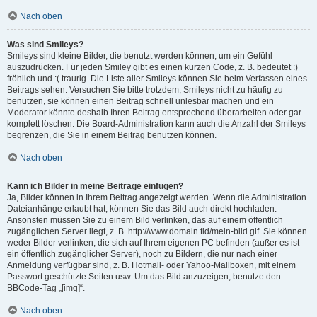
Nach oben
Was sind Smileys?
Smileys sind kleine Bilder, die benutzt werden können, um ein Gefühl
auszudrücken. Für jeden Smiley gibt es einen kurzen Code, z. B. bedeutet :)
fröhlich und :( traurig. Die Liste aller Smileys können Sie beim Verfassen eines
Beitrags sehen. Versuchen Sie bitte trotzdem, Smileys nicht zu häufig zu
benutzen, sie können einen Beitrag schnell unlesbar machen und ein
Moderator könnte deshalb Ihren Beitrag entsprechend überarbeiten oder gar
komplett löschen. Die Board-Administration kann auch die Anzahl der Smileys
begrenzen, die Sie in einem Beitrag benutzen können.
Nach oben
Kann ich Bilder in meine Beiträge einfügen?
Ja, Bilder können in Ihrem Beitrag angezeigt werden. Wenn die Administration
Dateianhänge erlaubt hat, können Sie das Bild auch direkt hochladen.
Ansonsten müssen Sie zu einem Bild verlinken, das auf einem öffentlich
zugänglichen Server liegt, z. B. http://www.domain.tld/mein-bild.gif. Sie können
weder Bilder verlinken, die sich auf Ihrem eigenen PC befinden (außer es ist
ein öffentlich zugänglicher Server), noch zu Bildern, die nur nach einer
Anmeldung verfügbar sind, z. B. Hotmail- oder Yahoo-Mailboxen, mit einem
Passwort geschützte Seiten usw. Um das Bild anzuzeigen, benutze den
BBCode-Tag „[img]“.
Nach oben