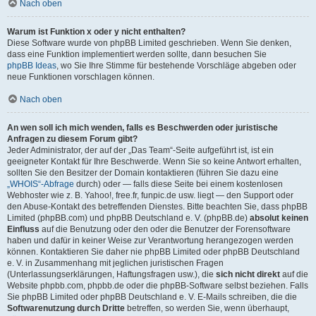
Nach oben
Warum ist Funktion x oder y nicht enthalten?
Diese Software wurde von phpBB Limited geschrieben. Wenn Sie denken,
dass eine Funktion implementiert werden sollte, dann besuchen Sie
phpBB Ideas
, wo Sie Ihre Stimme für bestehende Vorschläge abgeben oder
neue Funktionen vorschlagen können.
Nach oben
An wen soll ich mich wenden, falls es Beschwerden oder juristische
Anfragen zu diesem Forum gibt?
Jeder Administrator, der auf der „Das Team“-Seite aufgeführt ist, ist ein
geeigneter Kontakt für Ihre Beschwerde. Wenn Sie so keine Antwort erhalten,
sollten Sie den Besitzer der Domain kontaktieren (führen Sie dazu eine
„WHOIS“-Abfrage
durch) oder — falls diese Seite bei einem kostenlosen
Webhoster wie z. B. Yahoo!, free.fr, funpic.de usw. liegt — den Support oder
den Abuse-Kontakt des betreffenden Dienstes. Bitte beachten Sie, dass phpBB
Limited (phpBB.com) und phpBB Deutschland e. V. (phpBB.de)
absolut keinen
Einfluss
auf die Benutzung oder den oder die Benutzer der Forensoftware
haben und dafür in keiner Weise zur Verantwortung herangezogen werden
können. Kontaktieren Sie daher nie phpBB Limited oder phpBB Deutschland
e. V. in Zusammenhang mit jeglichen juristischen Fragen
(Unterlassungserklärungen, Haftungsfragen usw.), die
sich nicht direkt
auf die
Website phpbb.com, phpbb.de oder die phpBB-Software selbst beziehen. Falls
Sie phpBB Limited oder phpBB Deutschland e. V. E-Mails schreiben, die die
Softwarenutzung durch Dritte
betreffen, so werden Sie, wenn überhaupt,