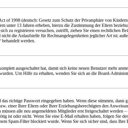
t of 1998 (deutsch: Gesetz zum Schutz der Privatsphäre von Kindern i
ern unter 13 Jahren erheben, hierzu die Zustimmung der Eltern bezieh
e sich zu registrieren versuchen, zutrifft, ziehen Sie einen rechtlichen
icht die Anlaufstelle für Rechtsangelegenheiten jeglicher Art ist; auße
“ behandelt werden.
 komplett ausgeschaltet hat, damit sich keine neuen Benutzer mehr anme
 wurden. Um Hilfe zu erhalten, wenden Sie sich an die Board-Administr
d das richtige Passwort eingegeben haben. Wenn diese stimmen, dann 
zw. einer Ihrer Eltern oder Ihrer Erziehungsberechtigten den Anweisung
n müssen alle neu angemeldeten Mitglieder erst freigeschaltet werden – 
nötig ist oder nicht. Wenn Sie eine E-Mail erhalten haben, folgen Sie d
em Spam-Filter blockiert wurde. Wenn Sie sich sicher sind, dass Ihre