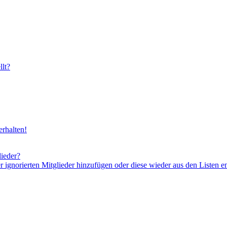
lt?
rhalten!
lieder?
er ignorierten Mitglieder hinzufügen oder diese wieder aus den Listen e