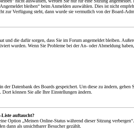
iben“ nicht auswählen, werden Sie nur für eine Sitzung angemeldet. 
„Angemeldet bleiben“ beim Anmelden auswählen. Dies ist nicht empfeh
cht zur Verfügung steht, dann wurde sie vermutlich von der Board-Admin
 hat und die dafür sorgen, dass Sie im Forum angemeldet bleiben. Auß
ktiviert wurden. Wenn Sie Probleme bei der An- oder Abmeldung haben,
n in der Datenbank des Boards gespeichert. Um diese zu ändern, gehen 
 Dort können Sie alle Ihre Einstellungen ändern.
-Liste auftaucht?
 eine Option „Meinen Online-Status während dieser Sitzung verbergen“
den dann als unsichtbarer Besucher gezählt.