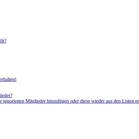
lt?
rhalten!
lieder?
er ignorierten Mitglieder hinzufügen oder diese wieder aus den Listen e