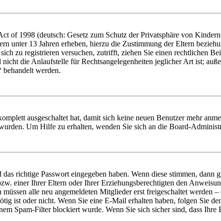
t of 1998 (deutsch: Gesetz zum Schutz der Privatsphäre von Kindern i
ern unter 13 Jahren erheben, hierzu die Zustimmung der Eltern bezieh
e sich zu registrieren versuchen, zutrifft, ziehen Sie einen rechtlichen
icht die Anlaufstelle für Rechtsangelegenheiten jeglicher Art ist; auße
“ behandelt werden.
 komplett ausgeschaltet hat, damit sich keine neuen Benutzer mehr anme
 wurden. Um Hilfe zu erhalten, wenden Sie sich an die Board-Administr
d das richtige Passwort eingegeben haben. Wenn diese stimmen, dann 
zw. einer Ihrer Eltern oder Ihrer Erziehungsberechtigten den Anweisung
n müssen alle neu angemeldeten Mitglieder erst freigeschaltet werden – 
nötig ist oder nicht. Wenn Sie eine E-Mail erhalten haben, folgen Sie d
em Spam-Filter blockiert wurde. Wenn Sie sich sicher sind, dass Ihre