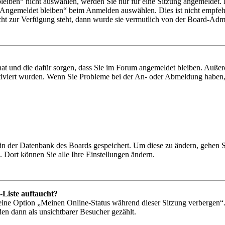
iben“ nicht auswählen, werden Sie nur für eine Sitzung angemeldet. 
„Angemeldet bleiben“ beim Anmelden auswählen. Dies ist nicht empfeh
cht zur Verfügung steht, dann wurde sie vermutlich von der Board-Admin
 hat und die dafür sorgen, dass Sie im Forum angemeldet bleiben. Auß
ktiviert wurden. Wenn Sie Probleme bei der An- oder Abmeldung haben,
n in der Datenbank des Boards gespeichert. Um diese zu ändern, gehen 
 Dort können Sie alle Ihre Einstellungen ändern.
-Liste auftaucht?
 eine Option „Meinen Online-Status während dieser Sitzung verbergen“
den dann als unsichtbarer Besucher gezählt.