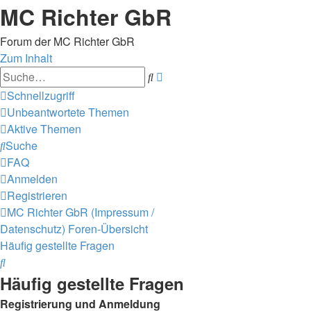
MC Richter GbR
Forum der MC Richter GbR
Zum Inhalt
Erweiterte
Suche
Suche
Schnellzugriff
Unbeantwortete Themen
Aktive Themen
Suche
FAQ
Anmelden
Registrieren
MC Richter GbR (Impressum /
Datenschutz)
Foren-Übersicht
Häufig gestellte Fragen
Suche
Häufig gestellte Fragen
Registrierung und Anmeldung