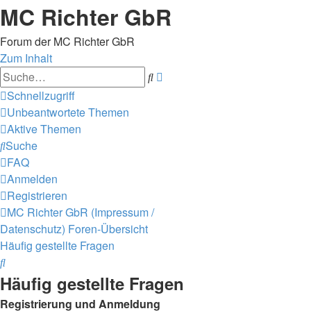
MC Richter GbR
Forum der MC Richter GbR
Zum Inhalt
Erweiterte
Suche
Suche
Schnellzugriff
Unbeantwortete Themen
Aktive Themen
Suche
FAQ
Anmelden
Registrieren
MC Richter GbR (Impressum /
Datenschutz)
Foren-Übersicht
Häufig gestellte Fragen
Suche
Häufig gestellte Fragen
Registrierung und Anmeldung