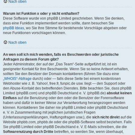
Nach oben
Warum ist Funktion x oder y nicht enthalten?
Diese Software wurde von phpBB Limited geschrieben. Wenn Sie denken,
dass eine Funktion implementiert werden sollte, dann besuchen Sie
phpBB Ideas
, wo Sie Ihre Stimme für bestehende Vorschläge abgeben oder
neue Funktionen vorschlagen können.
Nach oben
An wen soll ich mich wenden, falls es Beschwerden oder juristische
Anfragen zu diesem Forum gibt?
Jeder Administrator, der auf der „Das Team“-Seite aufgeführt ist, ist ein
geeigneter Kontakt für Ihre Beschwerde. Wenn Sie so keine Antwort erhalten,
sollten Sie den Besitzer der Domain kontaktieren (führen Sie dazu eine
„WHOIS“-Abfrage
durch) oder — falls diese Seite bei einem kostenlosen
Webhoster wie z. B. Yahoo!, free.fr, funpic.de usw. liegt — den Support oder
den Abuse-Kontakt des betreffenden Dienstes. Bitte beachten Sie, dass phpBB
Limited (phpBB.com) und phpBB Deutschland e. V. (phpBB.de)
absolut keinen
Einfluss
auf die Benutzung oder den oder die Benutzer der Forensoftware
haben und dafür in keiner Weise zur Verantwortung herangezogen werden
können. Kontaktieren Sie daher nie phpBB Limited oder phpBB Deutschland
e. V. in Zusammenhang mit jeglichen juristischen Fragen
(Unterlassungserklärungen, Haftungsfragen usw.), die
sich nicht direkt
auf die
Website phpbb.com, phpbb.de oder die phpBB-Software selbst beziehen. Falls
Sie phpBB Limited oder phpBB Deutschland e. V. E-Mails schreiben, die die
Softwarenutzung durch Dritte
betreffen, so werden Sie, wenn überhaupt,