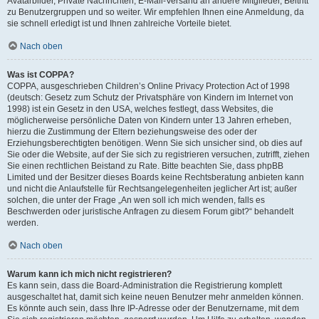
Avatarbilder, Private Nachrichten, E-Mail-Versand an andere Mitglieder, Beitritt
zu Benutzergruppen und so weiter. Wir empfehlen Ihnen eine Anmeldung, da
sie schnell erledigt ist und Ihnen zahlreiche Vorteile bietet.
Nach oben
Was ist COPPA?
COPPA, ausgeschrieben Children’s Online Privacy Protection Act of 1998
(deutsch: Gesetz zum Schutz der Privatsphäre von Kindern im Internet von
1998) ist ein Gesetz in den USA, welches festlegt, dass Websites, die
möglicherweise persönliche Daten von Kindern unter 13 Jahren erheben,
hierzu die Zustimmung der Eltern beziehungsweise des oder der
Erziehungsberechtigten benötigen. Wenn Sie sich unsicher sind, ob dies auf
Sie oder die Website, auf der Sie sich zu registrieren versuchen, zutrifft, ziehen
Sie einen rechtlichen Beistand zu Rate. Bitte beachten Sie, dass phpBB
Limited und der Besitzer dieses Boards keine Rechtsberatung anbieten kann
und nicht die Anlaufstelle für Rechtsangelegenheiten jeglicher Art ist; außer
solchen, die unter der Frage „An wen soll ich mich wenden, falls es
Beschwerden oder juristische Anfragen zu diesem Forum gibt?“ behandelt
werden.
Nach oben
Warum kann ich mich nicht registrieren?
Es kann sein, dass die Board-Administration die Registrierung komplett
ausgeschaltet hat, damit sich keine neuen Benutzer mehr anmelden können.
Es könnte auch sein, dass Ihre IP-Adresse oder der Benutzername, mit dem