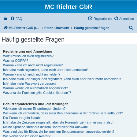
MC Richter GbR
FAQ
Registrieren
Anmelden
S
MC Richter GbR (Impressum / Datenschutz)
Foren-Übersicht
Häufig gestellte Fragen
u
Häufig gestellte Fragen
c
h
Registrierung und Anmeldung
Wozu muss ich mich registrieren?
e
Was ist COPPA?
Warum kann ich mich nicht registrieren?
Ich habe mich registriert, kann mich aber nicht anmelden!
Warum kann ich mich nicht anmelden?
Ich habe mich vor einiger Zeit registriert, kann mich aber nicht mehr anmelden?!
Ich habe mein Passwort vergessen!
Warum werde ich automatisch abgemeldet?
Wozu ist die Funktion „Alle Cookies löschen“?
Benutzerpräferenzen und -einstellungen
Wie kann ich meine Einstellungen ändern?
Wie kann ich verhindern, dass mein Benutzername in der Online-Liste auftaucht?
Die Forenuhr geht falsch!
Ich habe die Zeitzone eingestellt, aber die Forenuhr geht immer noch falsch!
Meine Sprache steht auf diesem Board nicht zur Auswahl!
Was sind das für Bilder, die bei meinem Benutzernamen angezeigt werden?
Wie verwende ich einen Avatar?