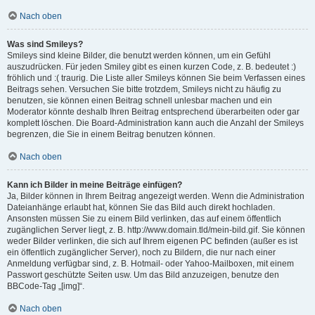
Nach oben
Was sind Smileys?
Smileys sind kleine Bilder, die benutzt werden können, um ein Gefühl
auszudrücken. Für jeden Smiley gibt es einen kurzen Code, z. B. bedeutet :)
fröhlich und :( traurig. Die Liste aller Smileys können Sie beim Verfassen eines
Beitrags sehen. Versuchen Sie bitte trotzdem, Smileys nicht zu häufig zu
benutzen, sie können einen Beitrag schnell unlesbar machen und ein
Moderator könnte deshalb Ihren Beitrag entsprechend überarbeiten oder gar
komplett löschen. Die Board-Administration kann auch die Anzahl der Smileys
begrenzen, die Sie in einem Beitrag benutzen können.
Nach oben
Kann ich Bilder in meine Beiträge einfügen?
Ja, Bilder können in Ihrem Beitrag angezeigt werden. Wenn die Administration
Dateianhänge erlaubt hat, können Sie das Bild auch direkt hochladen.
Ansonsten müssen Sie zu einem Bild verlinken, das auf einem öffentlich
zugänglichen Server liegt, z. B. http://www.domain.tld/mein-bild.gif. Sie können
weder Bilder verlinken, die sich auf Ihrem eigenen PC befinden (außer es ist
ein öffentlich zugänglicher Server), noch zu Bildern, die nur nach einer
Anmeldung verfügbar sind, z. B. Hotmail- oder Yahoo-Mailboxen, mit einem
Passwort geschützte Seiten usw. Um das Bild anzuzeigen, benutze den
BBCode-Tag „[img]“.
Nach oben